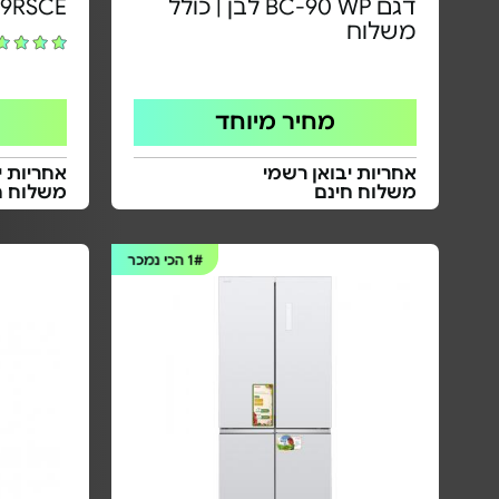
דגם BC-90 WP לבן | כולל
9RSCE
משלוח
מחיר מיוחד
אחריות יבואן רשמי
אחריות י
משלוח חינם
משלוח ח
1#
הכי נמכר