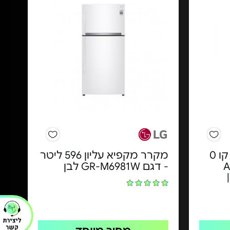
מקרר 4 דלתות 521 ל' קו 0
מקרר מקפיא עליון 596 ליטר
AIWA
- דגם GR-M6981W לבן