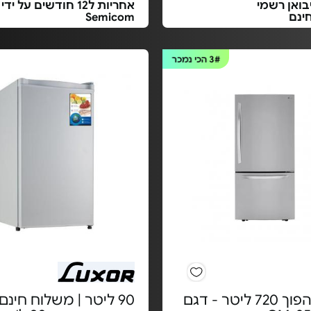
בואן רשמי
אחריות ל12 חודשים על ידי
ינם
Semicom
3#
הכי נמכר
מקרר הפוך 720 ליטר - דגם
90 ליטר | משלוח חינם 