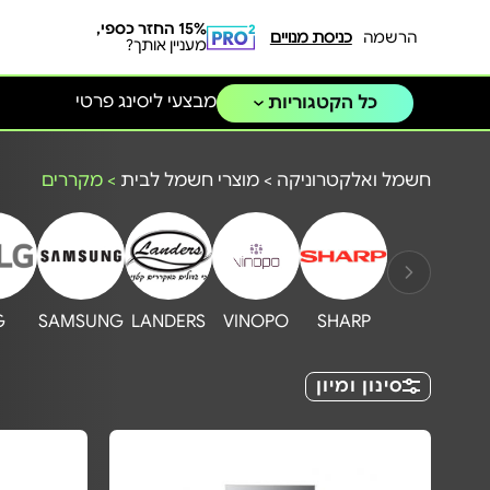
15% החזר כספי,
הרשמה
כניסת מנויים
מעניין אותך?
מבצעי ליסינג פרטי
כל הקטגוריות
חשמל ואלקטרוניקה
>
מוצרי חשמל לבית
>
מקררים
G
SAMSUNG
LANDERS
VINOPO
SHARP
סינון ומיון