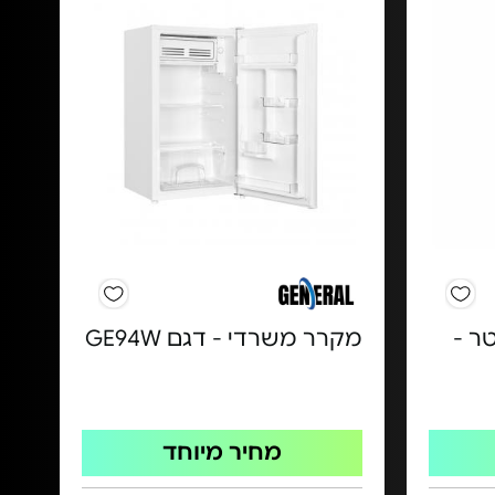
תות 218 ליטר -
מקרר משרדי - דגם GE94W
מחיר מיוחד