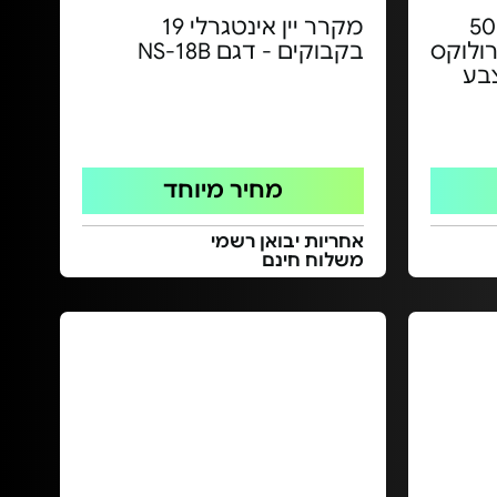
מקפיא תחתון 501
מקרר יין אינטגרלי 19
El אלקטרולוקס
בקבוקים - דגם NS-18B
EBE500 | צבע
מחיר מיוחד
אחריות יבואן רשמי
משלוח חינם