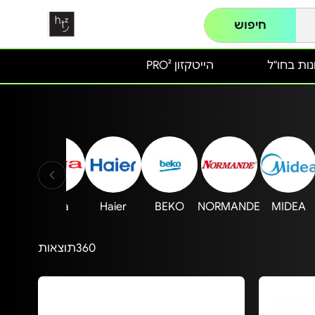
חיפוש
ות בחו"ל
הייטקזון PRO²
xsor
aiwa
Haier
BEKO
NORMANDE
MIDEA
360
תוצאות