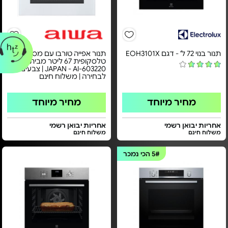
תנור בנוי 72 ל' - דגם EOH3101X
תנור אפייה טורבו עם מסילה
טלסקופית 67 ליטר מבית AIWA
JAPAN - AI-603220 | צבעים
לבחירה | משלוח חינם
מחיר מיוחד
מחיר מיוחד
אחריות יבואן רשמי
אחריות יבואן רשמי
משלוח חינם
משלוח חינם
5#
הכי נמכר