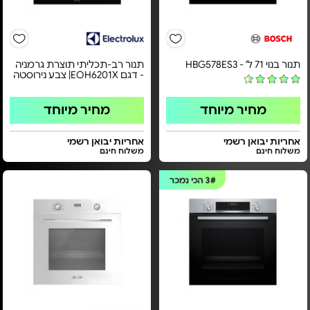
תנור בנוי 71 ל' - HBG578ES3
תנור רב-תכליתי תוצרת גרמניה
- דגם EOH6201X| צבע נירוסטה
מחיר מיוחד
מחיר מיוחד
אחריות יבואן רשמי
אחריות יבואן רשמי
משלוח חינם
משלוח חינם
3#
הכי נמכר