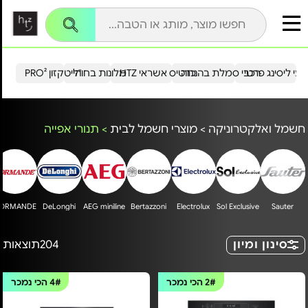
עי ליסינג פרטי
רכבי סמלת בהנחה
כרטיס אשראי HTZ
מלונות בחו"ל
הייטקזון PRO²
חשמל ואלקטרוניקה
>
מוצרי חשמל לבית
>
תנורי אפייה
ORMANDE
DeLonghi
AEG miniline
Bertazzoni
Electrolux
Sol Exclusive
Sauter
סינון ומיון
204
תוצאות
2#
הכי נמכר
4#
הכי נמכר