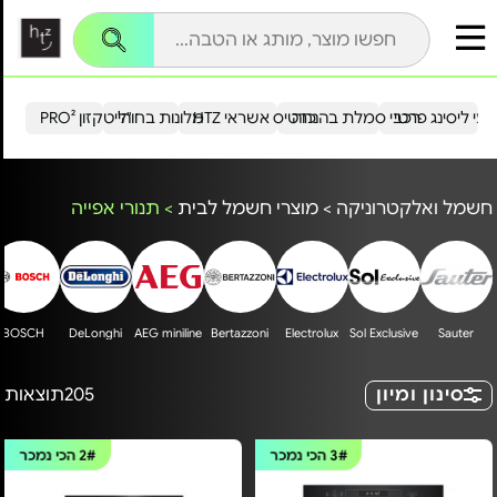
עי ליסינג פרטי
רכבי סמלת בהנחה
כרטיס אשראי HTZ
מלונות בחו"ל
הייטקזון PRO²
חשמל ואלקטרוניקה
>
מוצרי חשמל לבית
>
תנורי אפייה
BOSCH
DeLonghi
AEG miniline
Bertazzoni
Electrolux
Sol Exclusive
Sauter
סינון ומיון
205
תוצאות
3#
הכי נמכר
2#
הכי נמכר