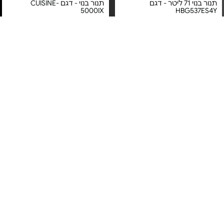
תנור בנוי 71 ליטר - דגם
תנור בנוי - דגם CUISINE-
5000IX
HBG537ES4Y
מחיר מיוחד
מחיר מיוחד
אחריות יבואן רשמי
אחריות יבואן רשמי
משלוח חינם
משלוח חינם
5#
הכי נמכר
תנור בנוי 71 ל' - HBG578ES3
תנור בנוי רב תכליתי - דגם
ABU51229M