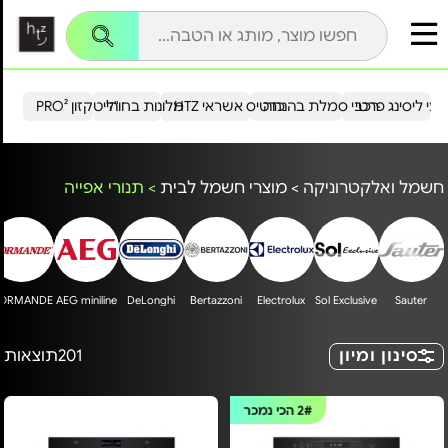
עי ליסינג פרטי
רכבי סמלת בהנחה
כרטיס אשראי HTZ
מלונות בחו"ל
הייטקזון PRO²
חשמל ואלקטרוניקה
>
מוצרי חשמל לבית
>
תנורי אפייה
ORMANDE
AEG miniline
DeLonghi
Bertazzoni
Electrolux
Sol Exclusive
Sauter
סינון ומיון
201
תוצאות
2#
הכי נמכר