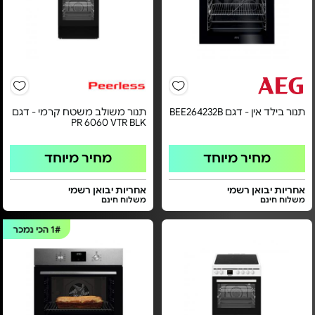
תנור בילד אין - דגם BEE264232B
תנור משולב משטח קרמי - דגם
PR 6060 VTR BLK
מחיר מיוחד
מחיר מיוחד
אחריות יבואן רשמי
אחריות יבואן רשמי
משלוח חינם
משלוח חינם
1#
הכי נמכר