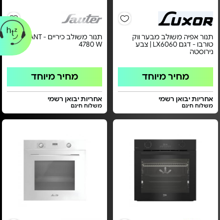
תנור אפיה משולב מבער ווק
תנור משולב כיריים - ELEGANT
טורבו - דגם LX6060 | צבע
4780 W
נירוסטה
מחיר מיוחד
מחיר מיוחד
אחריות יבואן רשמי
אחריות יבואן רשמי
משלוח חינם
משלוח חינם