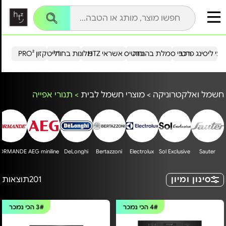
עי ליסינג פרטי
רכבי סמלת בהנחה
כרטיס אשראי HTZ
מלונות בחו"ל
הייטקזון PRO²
חשמל ואלקטרוניקה
>
מוצרי חשמל לבית
>
תנורי אפייה
ORMANDE
AEG miniline
DeLonghi
Bertazzoni
Electrolux
Sol Exclusive
Sauter
סינון ומיון
201
תוצאות
4#
הכי נמכר
3#
הכי נמכר