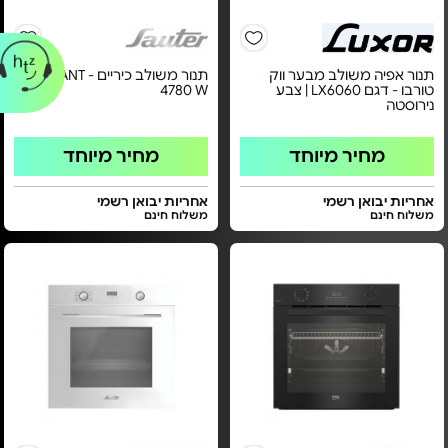
תנור אפיה משולב מבער ווק
תנור משולב כיריים - ELEGANT
טורבו - דגם LX6060 | צבע
4780 W
נירוסטה
מחיר מיוחד
מחיר מיוחד
אחריות יבואן רשמי
אחריות יבואן רשמי
משלוח חינם
משלוח חינם