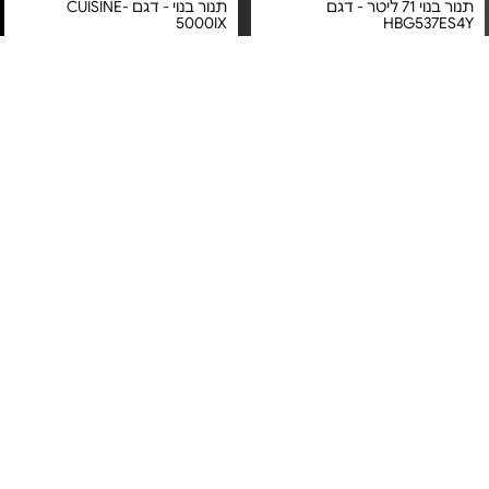
תנור בנוי 71 ליטר - דגם
תנור בנוי - דגם CUISINE-
5000IX
HBG537ES4Y
מחיר מיוחד
מחיר מיוחד
אחריות יבואן רשמי
אחריות יבואן רשמי
משלוח חינם
משלוח חינם
5#
הכי נמכר
תנור בנוי 71 ל' - HBG578ES3
תנור בנוי רב תכליתי - דגם
ABU51229M