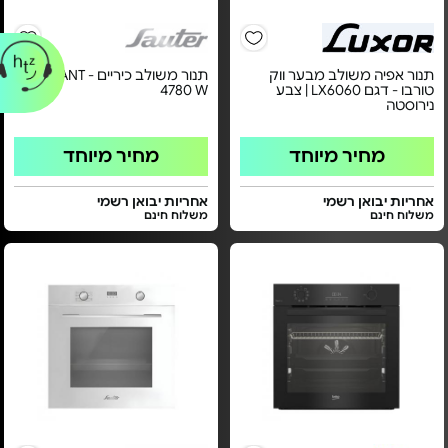
תנור אפיה משולב מבער ווק
תנור משולב כיריים - ELEGANT
טורבו - דגם LX6060 | צבע
4780 W
נירוסטה
מחיר מיוחד
מחיר מיוחד
אחריות יבואן רשמי
אחריות יבואן רשמי
משלוח חינם
משלוח חינם