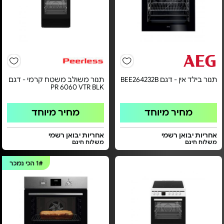
תנור בילד אין - דגם BEE264232B
תנור משולב משטח קרמי - דגם
PR 6060 VTR BLK
מחיר מיוחד
מחיר מיוחד
אחריות יבואן רשמי
אחריות יבואן רשמי
משלוח חינם
משלוח חינם
1#
הכי נמכר