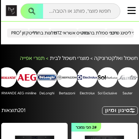
עי ליסינג פרטי
רכבי סמלת בהנחה
כרטיס אשראי HTZ
מלונות בחו"ל
הייטקזון PRO²
חשמל ואלקטרוניקה
>
מוצרי חשמל לבית
>
תנורי אפייה
ORMANDE
AEG miniline
DeLonghi
Bertazzoni
Electrolux
Sol Exclusive
Sauter
סינון ומיון
201
תוצאות
2#
הכי נמכר