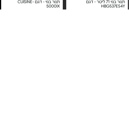
תנור בנוי 71 ליטר - דגם
תנור בנוי - דגם CUISINE-
5000IX
HBG537ES4Y
מחיר מיוחד
מחיר מיוחד
אחריות יבואן רשמי
אחריות יבואן רשמי
משלוח חינם
משלוח חינם
5#
הכי נמכר
תנור בנוי 71 ל' - HBG578ES3
תנור בנוי רב תכליתי - דגם
ABU51229M