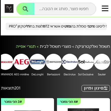
עי ליסינג פרטי
רכבי סמלת בהנחה
כרטיס אשראי HTZ
מלונות בחו"ל
הייטקזון PRO²
חשמל ואלקטרוניקה
>
מוצרי חשמל לבית
>
תנורי אפייה
ORMANDE
AEG miniline
DeLonghi
Bertazzoni
Electrolux
Sol Exclusive
Sauter
סינון ומיון
201
תוצאות
4#
הכי נמכר
3#
הכי נמכר