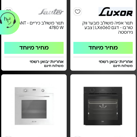
תנור אפיה משולב מבער ווק
תנור משולב כיריים - ELEGANT
טורבו - דגם LX6060 | צבע
4780 W
נירוסטה
מחיר מיוחד
מחיר מיוחד
אחריות יבואן רשמי
אחריות יבואן רשמי
משלוח חינם
משלוח חינם