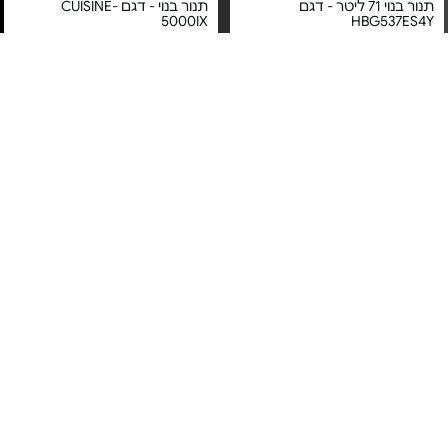
תנור בנוי 71 ליטר - דגם
תנור בנוי - דגם CUISINE-
5000IX
HBG537ES4Y
מחיר מיוחד
מחיר מיוחד
אחריות יבואן רשמי
אחריות יבואן רשמי
משלוח חינם
משלוח חינם
5#
הכי נמכר
תנור בנוי 71 ל' - HBG578ES3
תנור בנוי רב תכליתי - דגם
ABU51229M