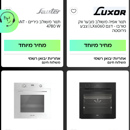
תנור אפיה משולב מבער ווק
תנור משולב כיריים - ELEGANT
טורבו - דגם LX6060 | צבע
4780 W
נירוסטה
מחיר מיוחד
מחיר מיוחד
אחריות יבואן רשמי
אחריות יבואן רשמי
משלוח חינם
משלוח חינם