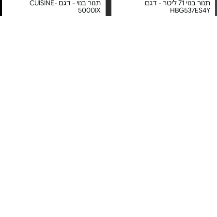
תנור בנוי 71 ליטר - דגם
תנור בנוי - דגם CUISINE-
5000IX
HBG537ES4Y
מחיר מיוחד
מחיר מיוחד
אחריות יבואן רשמי
אחריות יבואן רשמי
משלוח חינם
משלוח חינם
5#
הכי נמכר
תנור בנוי 71 ל' - HBG578ES3
תנור בנוי רב תכליתי - דגם
ABU51229M