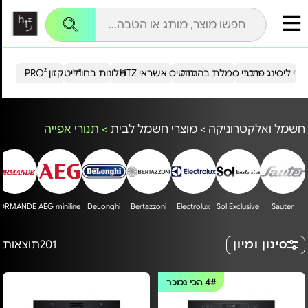
עי ליסינג פרטי
רכבי סמלת בהנחה
כרטיס אשראי HTZ
מלונות בחו"ל
הייטקזון PRO²
חשמל ואלקטרוניקה
>
מוצרי חשמל לבית
>
תנורי אפייה
ORMANDE
AEG miniline
DeLonghi
Bertazzoni
Electrolux
Sol Exclusive
Sauter
סינון ומיון
201
תוצאות
4#
הכי נמכר