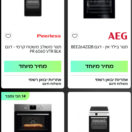
תנור בילד אין - דגם BEE264232B
תנור משולב משטח קרמי - דגם
PR 6060 VTR BLK
מחיר מיוחד
מחיר מיוחד
אחריות יבואן רשמי
אחריות יבואן רשמי
משלוח חינם
משלוח חינם
1#
הכי נמכר