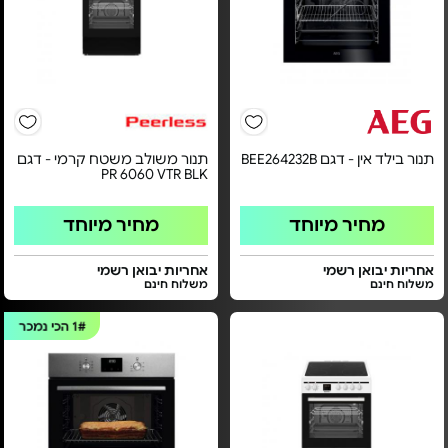
תנור בילד אין - דגם BEE264232B
תנור משולב משטח קרמי - דגם
PR 6060 VTR BLK
מחיר מיוחד
מחיר מיוחד
אחריות יבואן רשמי
אחריות יבואן רשמי
משלוח חינם
משלוח חינם
1#
הכי נמכר