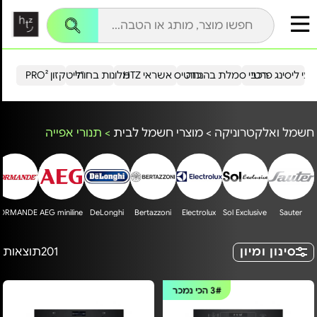
עי ליסינג פרטי
רכבי סמלת בהנחה
כרטיס אשראי HTZ
מלונות בחו"ל
הייטקזון PRO²
חשמל ואלקטרוניקה
>
מוצרי חשמל לבית
>
תנורי אפייה
ORMANDE
AEG miniline
DeLonghi
Bertazzoni
Electrolux
Sol Exclusive
Sauter
סינון ומיון
201
תוצאות
3#
הכי נמכר