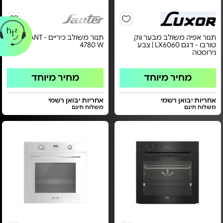
תנור אפיה משולב מבער ווק
תנור משולב כיריים - ELEGANT
טורבו - דגם LX6060 | צבע
4780 W
נירוסטה
מחיר מיוחד
מחיר מיוחד
אחריות יבואן רשמי
אחריות יבואן רשמי
משלוח חינם
משלוח חינם