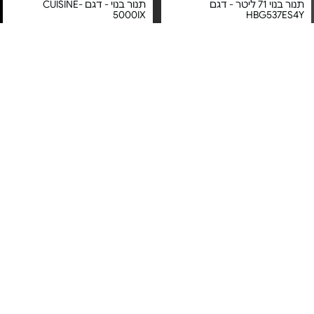
תנור בנוי 71 ליטר - דגם
תנור בנוי - דגם CUISINE-
5000IX
HBG537ES4Y
מחיר מיוחד
מחיר מיוחד
אחריות יבואן רשמי
אחריות יבואן רשמי
משלוח חינם
משלוח חינם
5#
הכי נמכר
תנור בנוי 71 ל' - HBG578ES3
תנור בנוי רב תכליתי - דגם
ABU51229M