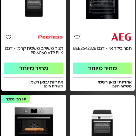
תנור בילד אין - דגם BEE264232B
תנור משולב משטח קרמי - דגם
PR 6060 VTR BLK
מחיר מיוחד
מחיר מיוחד
אחריות יבואן רשמי
אחריות יבואן רשמי
משלוח חינם
משלוח חינם
1#
הכי נמכר