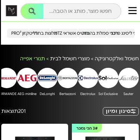
עי ליסינג פרטי
רכבי סמלת בהנחה
כרטיס אשראי HTZ
מלונות בחו"ל
הייטקזון PRO²
חשמל ואלקטרוניקה
>
מוצרי חשמל לבית
>
תנורי אפייה
ORMANDE
AEG miniline
DeLonghi
Bertazzoni
Electrolux
Sol Exclusive
Sauter
סינון ומיון
201
תוצאות
3#
הכי נמכר