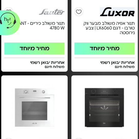
תנור אפיה משולב מבער ווק
תנור משולב כיריים - ELEGANT
טורבו - דגם LX6060 | צבע
4780 W
נירוסטה
מחיר מיוחד
מחיר מיוחד
אחריות יבואן רשמי
אחריות יבואן רשמי
משלוח חינם
משלוח חינם