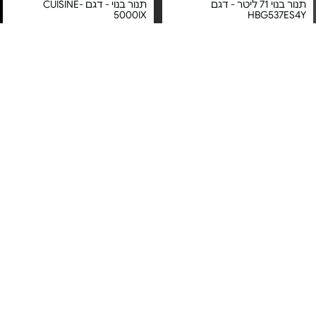
תנור בנוי 71 ליטר - דגם
תנור בנוי - דגם CUISINE-
5000IX
HBG537ES4Y
מחיר מיוחד
מחיר מיוחד
אחריות יבואן רשמי
אחריות יבואן רשמי
משלוח חינם
משלוח חינם
5#
הכי נמכר
תנור בנוי 71 ל' - HBG578ES3
תנור בנוי רב תכליתי - דגם
ABU51229M