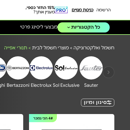
15% החזר כספי,
הרשמה
כניסת מנויים
מעניין אותך?
מבצעי ליסינג פרטי
כל הקטגוריות
חשמל ואלקטרוניקה
>
מוצרי חשמל לבית
>
תנורי אפייה
hi
Bertazzoni
Electrolux
Sol Exclusive
Sauter
סינון ומיון
4#
הכי נמכר