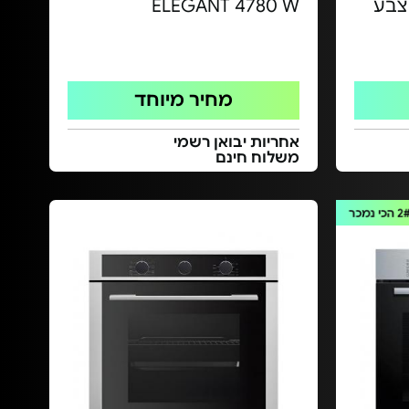
 דגם LX6060 | צבע
ELEGANT 4780 W
מחיר מיוחד
אחריות יבואן רשמי
משלוח חינם
2
הכי נמכר