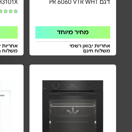
דגם PR 6060 VTR WHT
H3101X
מחיר מיוחד
אחריות יבואן רשמי
אחריות י
משלוח חינם
משלוח ח