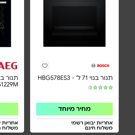
תנור בנוי 71 ל' - HBG578ES3
תנור בנ
51229M
מחיר מיוחד
אחריות יבואן רשמי
אחריות י
משלוח חינם
משלוח ח