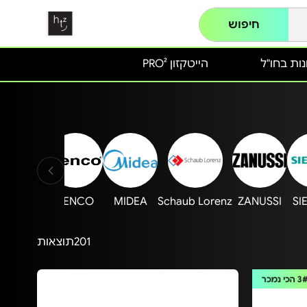
חיפוש
ות בחו"ל
הייטקזון PRO²
LOFRA
LENCO
MIDEA
Schaub Lorenz
ZANUSSI
SI
201
תוצאות
3
הכי נמכר