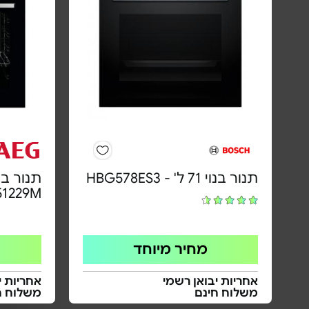
תנור בנוי 71 ל' - HBG578ES3
תנור בנ
51229M
מחיר מיוחד
אחריות יבואן רשמי
אחריות י
משלוח חינם
משלוח ח