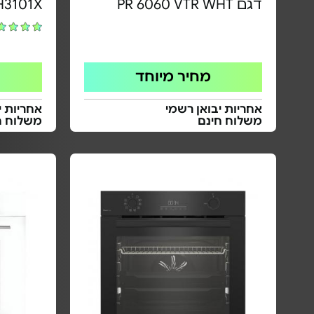
דגם PR 6060 VTR WHT
H3101X
מחיר מיוחד
אחריות יבואן רשמי
אחריות י
משלוח חינם
משלוח ח