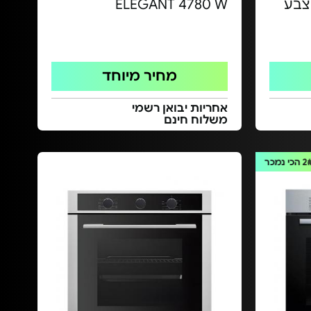
 דגם LX6060 | צבע
ELEGANT 4780 W
מחיר מיוחד
אחריות יבואן רשמי
משלוח חינם
2
הכי נמכר