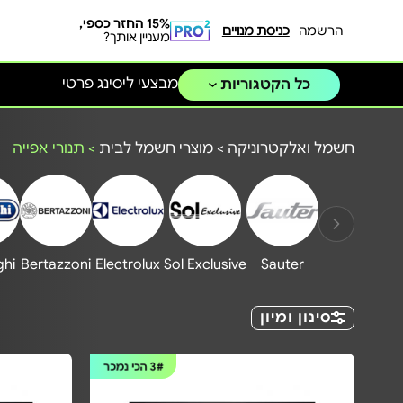
15% החזר כספי,
הרשמה
כניסת מנויים
מעניין אותך?
מבצעי ליסינג פרטי
כל הקטגוריות
חשמל ואלקטרוניקה
>
מוצרי חשמל לבית
>
תנורי אפייה
hi
Bertazzoni
Electrolux
Sol Exclusive
Sauter
סינון ומיון
3#
הכי נמכר