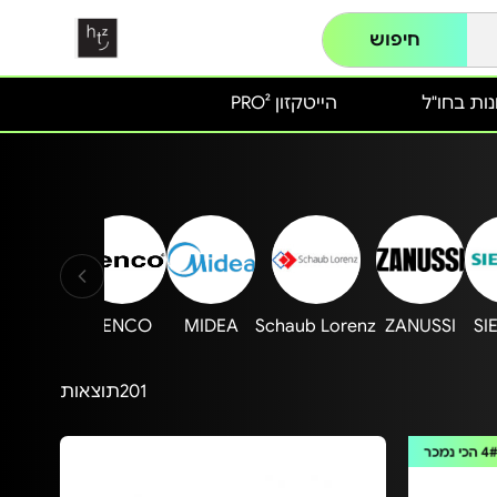
חיפוש
ות בחו"ל
הייטקזון PRO²
LOFRA
LENCO
MIDEA
Schaub Lorenz
ZANUSSI
SI
201
תוצאות
4
הכי נמכר