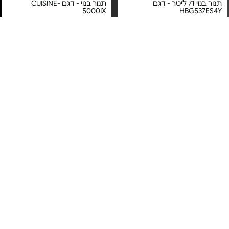
תנור בנוי 71 ליטר - דגם
תנור בנוי - דגם CUISINE-
5000IX
HBG537ES4Y
מחיר מיוחד
מחיר מיוחד
אחריות יבואן רשמי
אחריות יבואן רשמי
משלוח חינם
משלוח חינם
5#
הכי נמכר
תנור בנוי 71 ל' - HBG578ES3
תנור בנוי רב תכליתי - דגם
ABU51229M