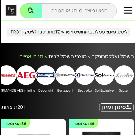
עי ליסינג פרטי
רכבי סמלת בהנחה
כרטיס אשראי HTZ
מלונות בחו"ל
הייטקזון PRO²
חשמל ואלקטרוניקה
>
מוצרי חשמל לבית
>
תנורי אפייה
ORMANDE
AEG miniline
DeLonghi
Bertazzoni
Electrolux
Sol Exclusive
Sauter
סינון ומיון
201
תוצאות
4#
הכי נמכר
3#
הכי נמכר