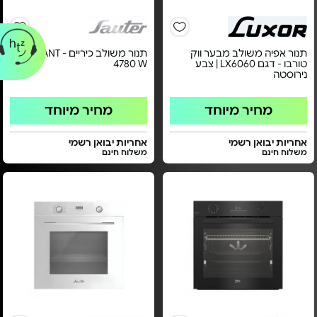
תנור אפיה משולב מבער ווק
תנור משולב כיריים - ELEGANT
טורבו - דגם LX6060 | צבע
4780 W
נירוסטה
מחיר מיוחד
מחיר מיוחד
אחריות יבואן רשמי
אחריות יבואן רשמי
משלוח חינם
משלוח חינם