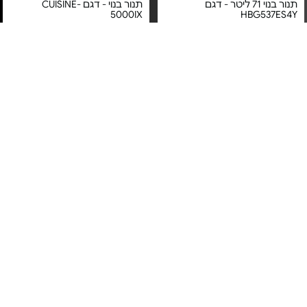
תנור בנוי 71 ליטר - דגם
תנור בנוי - דגם CUISINE-
5000IX
HBG537ES4Y
מחיר מיוחד
מחיר מיוחד
אחריות יבואן רשמי
אחריות יבואן רשמי
משלוח חינם
משלוח חינם
5#
הכי נמכר
תנור בנוי 71 ל' - HBG578ES3
תנור בנוי רב תכליתי - דגם
ABU51229M