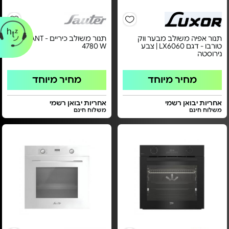
תנור אפיה משולב מבער ווק
תנור משולב כיריים - ELEGANT
טורבו - דגם LX6060 | צבע
4780 W
נירוסטה
מחיר מיוחד
מחיר מיוחד
אחריות יבואן רשמי
אחריות יבואן רשמי
משלוח חינם
משלוח חינם