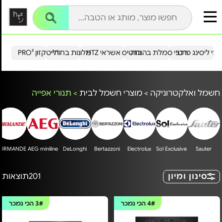
עי ליסינג פרטי
רכבי סמלת בהנחה
כרטיס אשראי HTZ
מלונות בחו"ל
הייטקזון PRO²
חשמל ואלקטרוניקה
>
מוצרי חשמל לבית
>
תנורי אפייה
ORMANDE
AEG miniline
DeLonghi
Bertazzoni
Electrolux
Sol Exclusive
Sauter
סינון ומיון
201
תוצאות
4#
הכי נמכר
3#
הכי נמכר