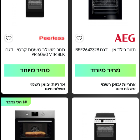
תנור בילד אין - דגם BEE264232B
תנור משולב משטח קרמי - דגם
PR 6060 VTR BLK
מחיר מיוחד
מחיר מיוחד
אחריות יבואן רשמי
אחריות יבואן רשמי
משלוח חינם
משלוח חינם
1#
הכי נמכר