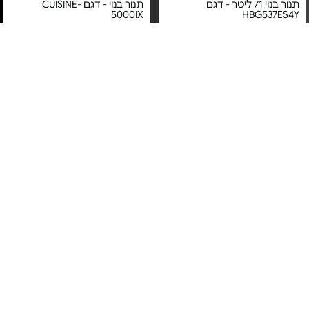
תנור בנוי 71 ליטר - דגם
תנור בנוי - דגם CUISINE-
5000IX
HBG537ES4Y
מחיר מיוחד
מחיר מיוחד
אחריות יבואן רשמי
אחריות יבואן רשמי
משלוח חינם
משלוח חינם
5#
הכי נמכר
תנור בנוי 71 ל' - HBG578ES3
תנור בנוי רב תכליתי - דגם
ABU51229M