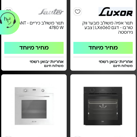
תנור אפיה משולב מבער ווק
תנור משולב כיריים - ELEGANT
טורבו - דגם LX6060 | צבע
4780 W
נירוסטה
מחיר מיוחד
מחיר מיוחד
אחריות יבואן רשמי
אחריות יבואן רשמי
משלוח חינם
משלוח חינם