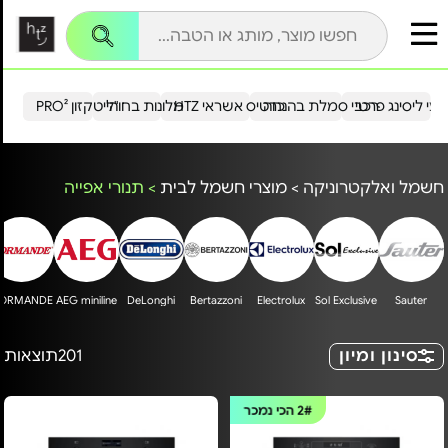
עי ליסינג פרטי
רכבי סמלת בהנחה
כרטיס אשראי HTZ
מלונות בחו"ל
הייטקזון PRO²
חשמל ואלקטרוניקה
>
מוצרי חשמל לבית
>
תנורי אפייה
ORMANDE
AEG miniline
DeLonghi
Bertazzoni
Electrolux
Sol Exclusive
Sauter
סינון ומיון
201
תוצאות
2#
הכי נמכר