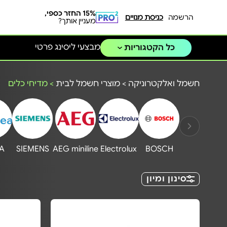
15% החזר כספי,
הרשמה
כניסת מנויים
מעניין אותך?
מבצעי ליסינג פרטי
כל הקטגוריות
חשמל ואלקטרוניקה
>
מוצרי חשמל לבית
>
מדיחי כלים
A
SIEMENS
AEG miniline
Electrolux
BOSCH
סינון ומיון