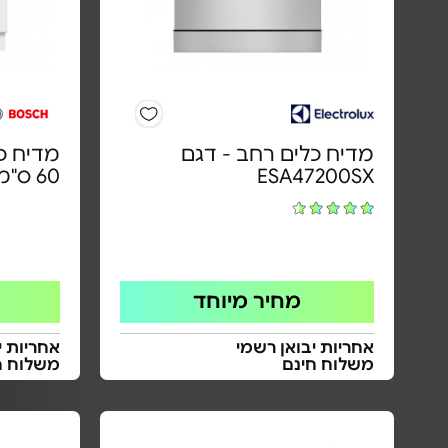
מדיח כלים רחב - דגם
מדיח כל
ESA47200SX
60 ס"מ | דגם SMI4HAS07E
מחיר מיוחד
אחריות יבואן רשמי
אחריות י
משלוח חינם
משלוח ח