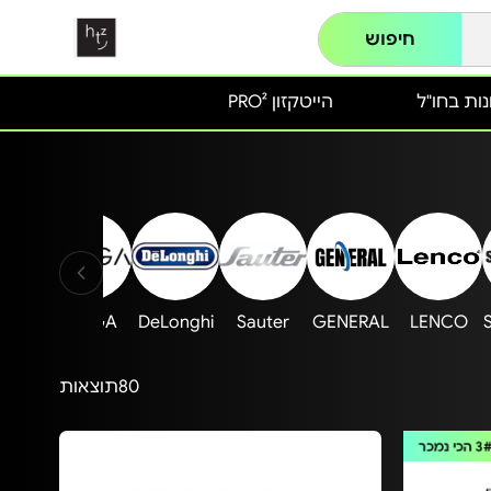
חיפוש
ות בחו"ל
הייטקזון PRO²
ANDE
BRAGA
DeLonghi
Sauter
GENERAL
LENCO
80
תוצאות
3
הכי נמכר