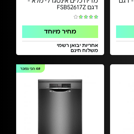
- דגם
מדיח כלים אינטגרלי מלא -
דגם FSB52617Z
מחיר מיוחד
אחריות יבואן רשמי
משלוח חינם
4#
הכי נמכר