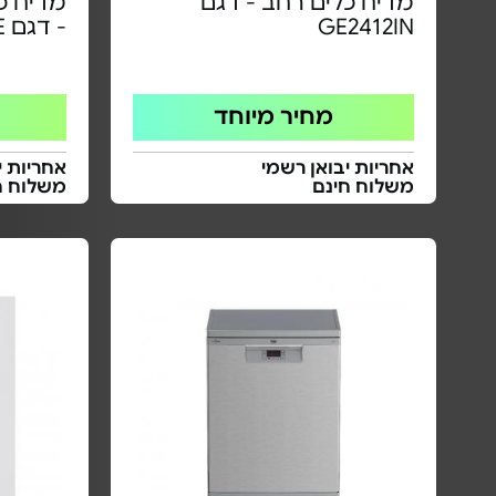
מדיח כלים רחב - דגם
מדיח כ
GE2412IN
- דגם SPV2HKX02E
מחיר מיוחד
אחריות יבואן רשמי
אחריות י
משלוח חינם
משלוח ח