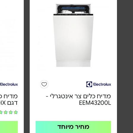
מדיח כלים צר אינטגרלי -
מדיח כל
EEM43200L
דגם EES42210IX
מחיר מיוחד