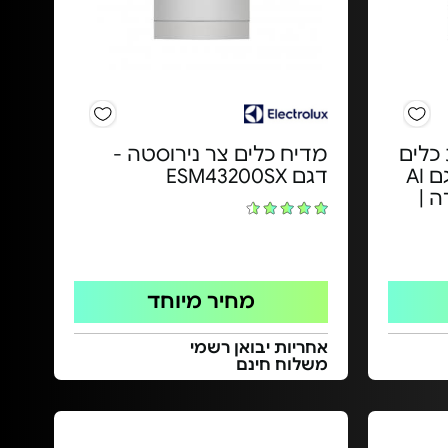
רכות כלים
מדיח כלים צר נירוסטה -
מבית AIWA JAPAN דגם AI
דגם ESM43200SX
רה |
מחיר מיוחד
אחריות יבואן רשמי
משלוח חינם