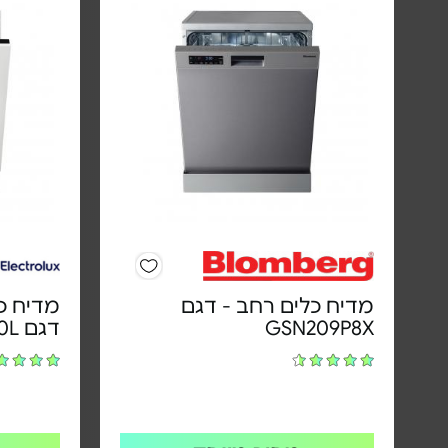
מדיח כלים רחב - דגם
מדיח כל
GSN209P8X
דגם EEG48200L