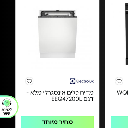
חב - WQP14-
מדיח כלים אינטגרלי מלא -
דגם EEQ47200L
מחיר מיוחד