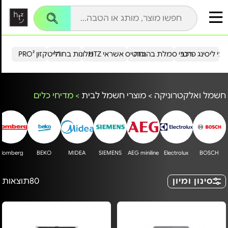
עי ליסינג פרטי
רכבי סמלת בהנחה
כרטיס אשראי HTZ
מלונות בחו"ל
הייטקזון PRO²
חשמל ואלקטרוניקה
>
מוצרי חשמל לבית
>
מדיחי כלים
Blomberg
BEKO
MIDEA
SIEMENS
AEG miniline
Electrolux
BOSCH
סינון ומיון
80
תוצאות