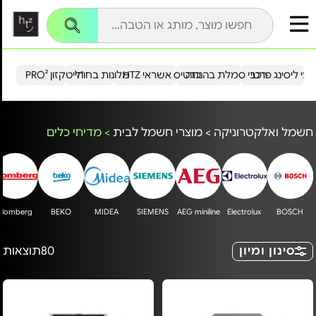
עי ליסינג פרטי
רכבי סמלת בהנחה
כרטיס אשראי HTZ
מלונות בחו"ל
הייטקזון PRO²
חשמל ואלקטרוניקה
>
מוצרי חשמל לבית
>
מדיחי כלים
Blomberg
BEKO
MIDEA
SIEMENS
AEG miniline
Electrolux
BOSCH
סינון ומיון
80
תוצאות