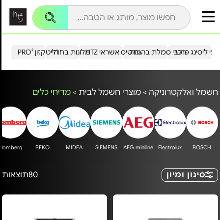
עי ליסינג פרטי
רכבי סמלת בהנחה
כרטיס אשראי HTZ
מלונות בחו"ל
הייטקזון PRO²
חשמל ואלקטרוניקה
>
מוצרי חשמל לבית
>
מדיחי כלים
Blomberg
BEKO
MIDEA
SIEMENS
AEG miniline
Electrolux
BOSCH
סינון ומיון
80
תוצאות