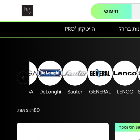
חיפוש
ות בחו"ל
הייטקזון PRO²
ANDE
BRAGA
DeLonghi
Sauter
GENERAL
LENCO
80
תוצאות
3
הכי נמכר