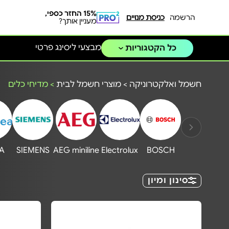
15% החזר כספי,
הרשמה
כניסת מנויים
מעניין אותך?
מבצעי ליסינג פרטי
כל הקטגוריות
חשמל ואלקטרוניקה
>
מוצרי חשמל לבית
>
מדיחי כלים
A
SIEMENS
AEG miniline
Electrolux
BOSCH
סינון ומיון