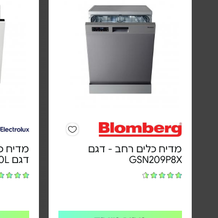
מדיח כלים רחב - דגם
מדיח כל
GSN209P8X
דגם EEG48200L