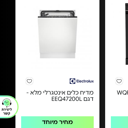
חב - WQP14-
מדיח כלים אינטגרלי מלא -
דגם EEQ47200L
מחיר מיוחד