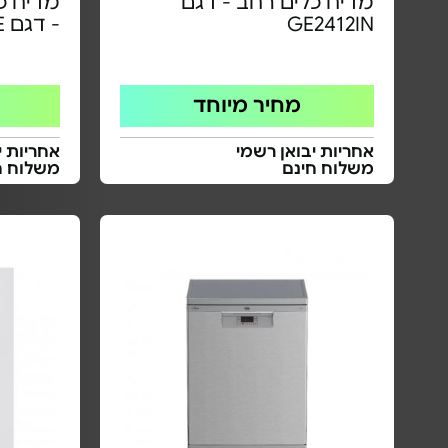
מדיח כלים רחב - דגם
מדיח כ
GE2412IN
- דגם SPV2HKX02E
מחיר מיוחד
אחריות יבואן רשמי
אחריות י
משלוח חינם
משלוח ח