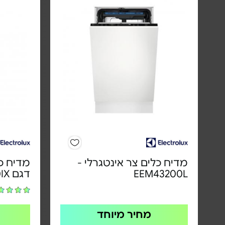
מדיח כלים צר אינטגרלי -
מדיח כל
EEM43200L
דגם EES42210IX
מחיר מיוחד