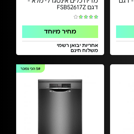
- דגם
מדיח כלים אינטגרלי מלא -
דגם FSB52617Z
מחיר מיוחד
אחריות יבואן רשמי
משלוח חינם
5#
הכי נמכר