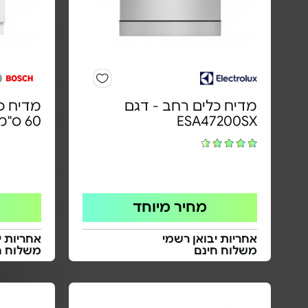
מדיח כלים רחב - דגם
מדיח כל
ESA47200SX
60 ס"מ | דגם SMI4HAS07E
מחיר מיוחד
אחריות יבואן רשמי
אחריות י
משלוח חינם
משלוח ח