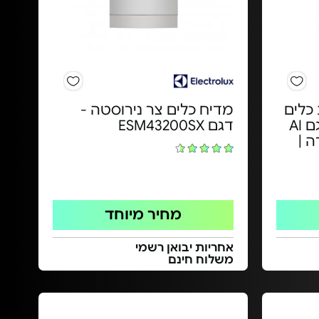
רכות כלים
מדיח כלים צר נירוסטה -
מבית AIWA JAPAN דגם AI
דגם ESM43200SX
רה |
מחיר מיוחד
אחריות יבואן רשמי
משלוח חינם