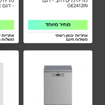
מדיח כלים רחב - דגם
מדיח כ
GE2412IN
- דגם SPV2HKX02E
מחיר מיוחד
אחריות יבואן רשמי
אחריות י
משלוח חינם
משלוח ח