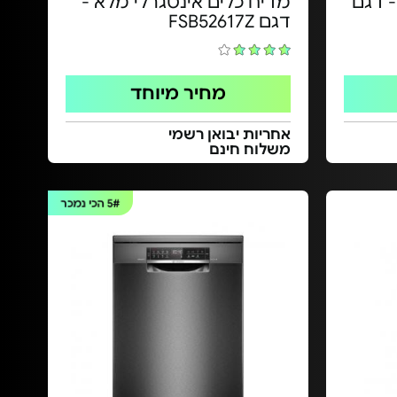
- דגם
מדיח כלים אינטגרלי מלא -
דגם FSB52617Z
מחיר מיוחד
אחריות יבואן רשמי
משלוח חינם
5#
הכי נמכר