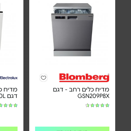
מדיח כלים רחב - דגם
מדיח כל
GSN209P8X
דגם EEG48200L