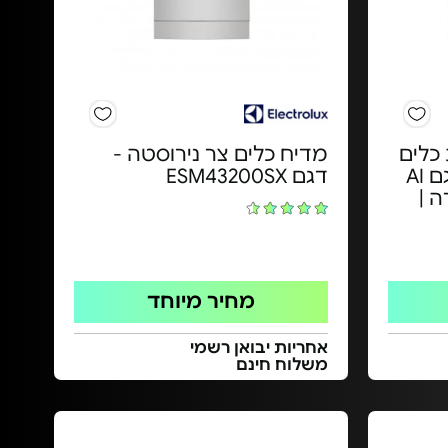
רכות כלים
מדיח כלים צר נירוסטה -
מבית AIWA JAPAN דגם AI
דגם ESM43200SX
רה |
מחיר מיוחד
אחריות יבואן רשמי
משלוח חינם