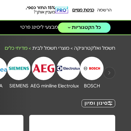
15% החזר כספי,
הרשמה
כניסת מנויים
מעניין אותך?
מבצעי ליסינג פרטי
כל הקטגוריות
חשמל ואלקטרוניקה
>
מוצרי חשמל לבית
>
מדיחי כלים
A
SIEMENS
AEG miniline
Electrolux
BOSCH
סינון ומיון