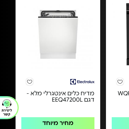
חב - WQP14-
מדיח כלים אינטגרלי מלא -
דגם EEQ47200L
מחיר מיוחד