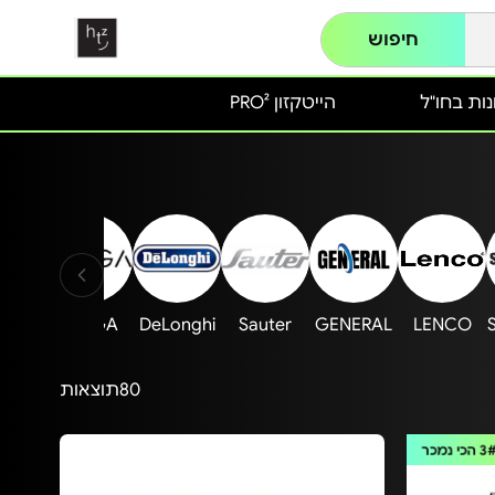
חיפוש
ות בחו"ל
הייטקזון PRO²
ANDE
BRAGA
DeLonghi
Sauter
GENERAL
LENCO
80
תוצאות
3
הכי נמכר