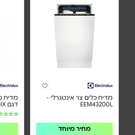
מדיח כלים צר אינטגרלי -
מדיח כל
EEM43200L
דגם EES42210IX
מחיר מיוחד