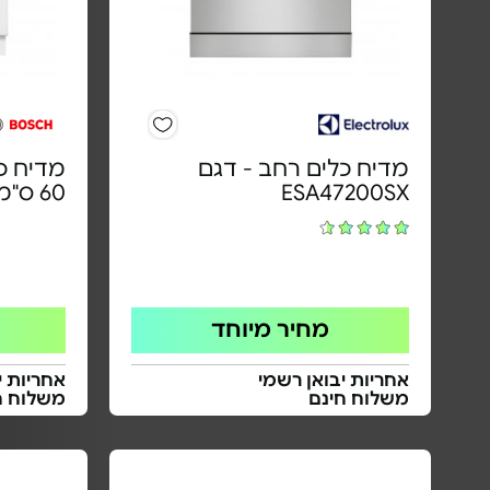
מדיח כלים רחב - דגם
מדיח כל
ESA47200SX
60 ס"מ | דגם SMI4HAS07E
מחיר מיוחד
אחריות יבואן רשמי
אחריות י
משלוח חינם
משלוח ח