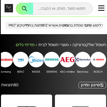
עי ליסינג פרטי
רכבי סמלת בהנחה
כרטיס אשראי HTZ
מלונות בחו"ל
הייטקזון PRO²
חשמל ואלקטרוניקה
>
מוצרי חשמל לבית
>
מדיחי כלים
Blomberg
BEKO
MIDEA
SIEMENS
AEG miniline
Electrolux
BOSCH
סינון ומיון
80
תוצאות