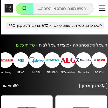
עי ליסינג פרטי
רכבי סמלת בהנחה
כרטיס אשראי HTZ
מלונות בחו"ל
הייטקזון PRO²
חשמל ואלקטרוניקה
>
מוצרי חשמל לבית
>
מדיחי כלים
Blomberg
BEKO
MIDEA
SIEMENS
AEG miniline
Electrolux
BOSCH
סינון ומיון
80
תוצאות