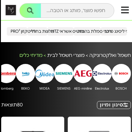
עי ליסינג פרטי
רכבי סמלת בהנחה
כרטיס אשראי HTZ
מלונות בחו"ל
הייטקזון PRO²
חשמל ואלקטרוניקה
>
מוצרי חשמל לבית
>
מדיחי כלים
Blomberg
BEKO
MIDEA
SIEMENS
AEG miniline
Electrolux
BOSCH
סינון ומיון
80
תוצאות