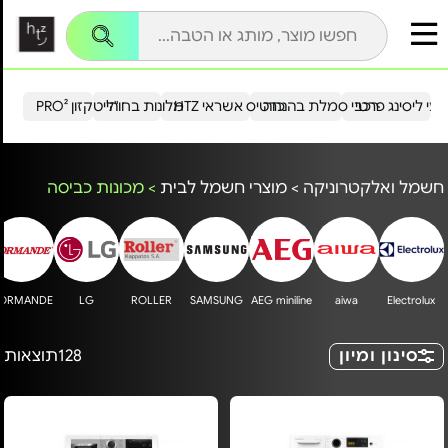
עי ליסינג פרטי
רכבי סמלת בהנחה
כרטיס אשראי HTZ
מלונות בחו"ל
הייטקזון PRO²
חשמל ואלקטרוניקה
>
מוצרי חשמל לבית
>
מכונות כביסה
ORMANDE
LG
ROLLER
SAMSUNG
AEG miniline
aiwa
Electrolux
סינון ומיון
128
תוצאות