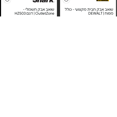
שואב אבק חבית מקצועי - כולל
שואב אבק חשמלי -
מפוח | DEWALT
OutletZone | דגם HZ503
מחיר מיוחד
מחיר מיוחד
אחריות יבואן רשמי
אחריות יבואן רשמי
משלוח חינם
משלוח חינם
שואב אבק ציקלוני - דגם BL141
שואב ושוטף שטיחים וריפודים