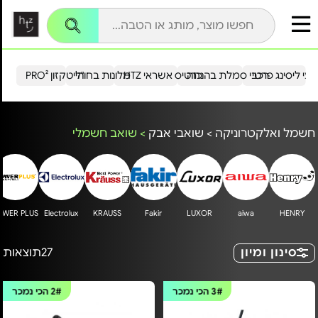
עי ליסינג פרטי
רכבי סמלת בהנחה
כרטיס אשראי HTZ
מלונות בחו"ל
הייטקזון PRO²
חשמל ואלקטרוניקה
>
שואבי אבק
>
שואב חשמלי
OWER PLUS
Electrolux
KRAUSS
Fakir
LUXOR
aiwa
HENRY
סינון ומיון
27
תוצאות
3#
הכי נמכר
2#
הכי נמכר