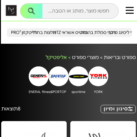
עי ליסינג פרטי
רכבי סמלת בהנחה
כרטיס אשראי HTZ
מלונות בחו"ל
הייטקזון PRO²
ספורט ובריאות
>
מוצרי ספורט
>
אליפטיקל
GENERAL fitness
SPORTOP
sportime
YORK
סינון ומיון
8
תוצאות