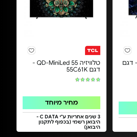
יזיה "55 QLED 4K - דגם
טלוויזיה QD-MiniLed 55 -
דגם 55C61K
מחיר מיוחד
3 שנים אחריות ע"י C DATA -
היבואן רשמי (בכפוף לתקנון
היבואן)