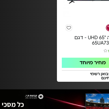
טלוויזיה "UHD 65 - דגם
65UA7
מחיר מיוחד
בואן רשמי
ינם