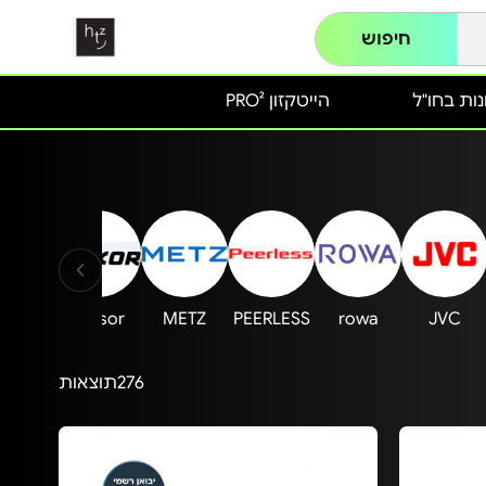
חיפוש
ות בחו"ל
הייטקזון PRO²
SENSE
Luxsor
METZ
PEERLESS
rowa
JVC
276
תוצאות