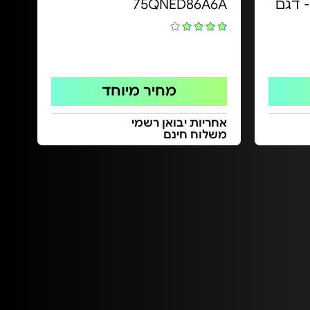
QL מבית DREAME - דגם
75QNED86A6A
מחיר מיוחד
אחריות יבואן רשמי
משלוח חינם