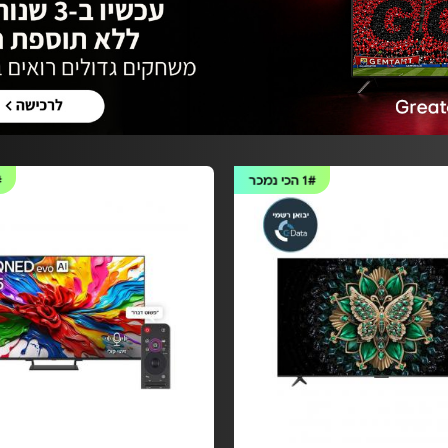
1#
הכי נמכר
#