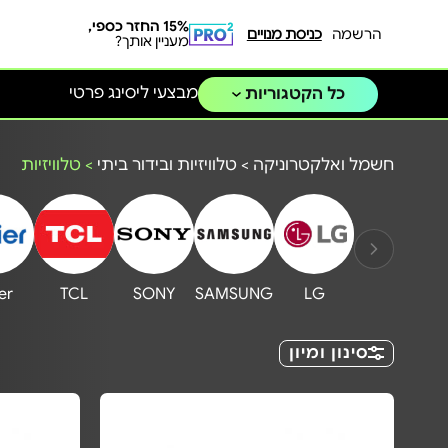
15% החזר כספי,
הרשמה
כניסת מנויים
מעניין אותך?
מבצעי ליסינג פרטי
כל הקטגוריות
חשמל ואלקטרוניקה
>
טלוויזיות ובידור ביתי
>
טלוויזיות
er
TCL
SONY
SAMSUNG
LG
סינון ומיון