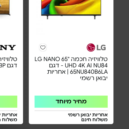
טלוויזיה חכמה "65 LG NANO
UHD 4K AI NU84 - דגם
דגם K55XR8M25BP
65NU840B6LA | אחריות
יבואן רשמי
מחיר מיוחד
אחריות יבואן רשמי
אחריות י
משלוח חינם
משלוח ח