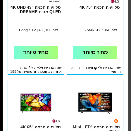
טלוויזיה חכמה "4K 75
טלוויזיה חכמה "43 4K UHD
QLED מבית DREAME
דגם 75MRGB85B6C
דגם Google TV | 43Q100
מחיר מיוחד
מחיר מיוחד
שנה אחריות ע"י קבוצת ח.י - היבואן
שנת אחריות מלאה + 2 שנות
הרשמי
אחריות בתוספת חד פעמית של 199
ש"ח ע"י אלקטרוניקס פרוטלפון
שירות דרימי *8959
טלוויזיה חכמה "Mini LED
טלוויזיה חכמה "4K 65