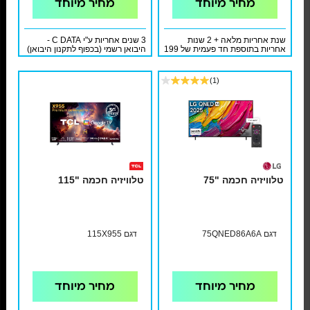
מחיר מיוחד
מחיר מיוחד
שנת אחריות מלאה + 2 שנות
3 שנים אחריות ע"י C DATA -
אחריות בתוספת חד פעמית של 199
היבואן רשמי (בכפוף לתקנון היבואן)
ש"ח ע"י אלקטרוניקס פרוטלפון
שירות דרימי *8959
(1)
טלוויזיה חכמה "75
טלוויזיה חכמה "115
דגם 75QNED86A6A
דגם 115X955
מחיר מיוחד
מחיר מיוחד