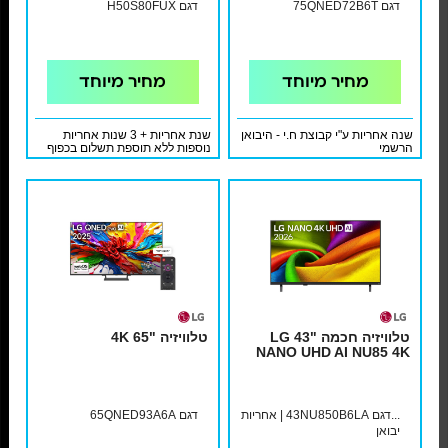
דגם 75QNED72B6T
דגם H50S80FUX
מחיר מיוחד
מחיר מיוחד
שנה אחריות ע"י קבוצת ח.י - היבואן
שנת אחריות + 3 שנות אחריות
הרשמי
נוספות ללא תוספת תשלום בכפוף
לתעודת אחריות ולתקנון
טלוויזיה חכמה "43 LG
טלוויזיה "4K 65
NANO UHD AI NU85 4K
...דגם 43NU850B6LA | אחריות
דגם 65QNED93A6A
יבואן