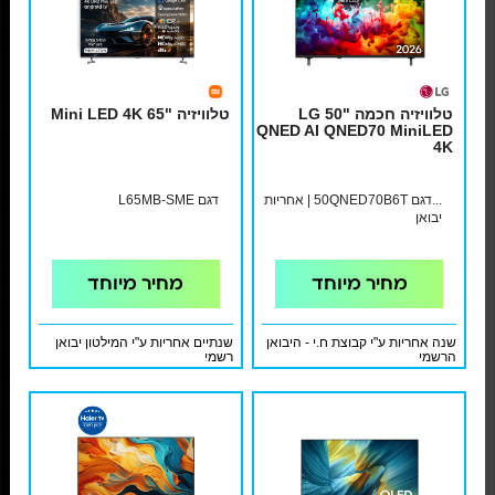
טלוויזיה חכמה "50 LG
טלוויזיה "Mini LED 4K 65
QNED AI QNED70 MiniLED
4K
...דגם 50QNED70B6T | אחריות
דגם L65MB-SME
יבואן
מחיר מיוחד
מחיר מיוחד
שנה אחריות ע"י קבוצת ח.י - היבואן
שנתיים אחריות ע"י המילטון יבואן
הרשמי
רשמי