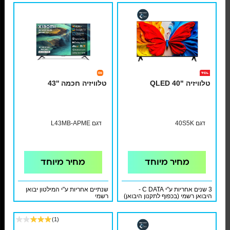
טלוויזיה "40 QLED
טלוויזיה חכמה ''43
דגם 40S5K
דגם L43MB-APME
מחיר מיוחד
מחיר מיוחד
3 שנים אחריות ע"י C DATA -
שנתיים אחריות ע"י המילטון יבואן
היבואן רשמי (בכפוף לתקנון היבואן)
רשמי
(1)