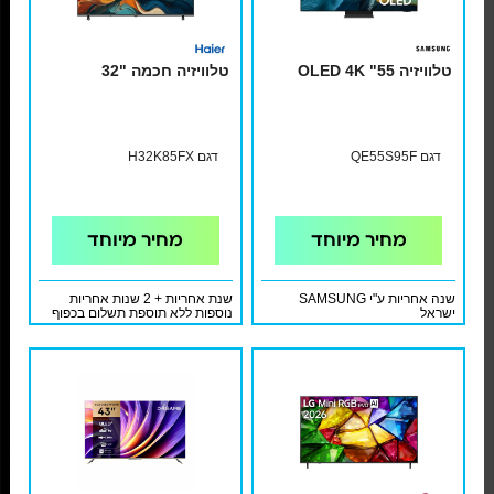
טלוויזיה OLED 4K "55
טלוויזיה חכמה "32
דגם QE55S95F
דגם H32K85FX
מחיר מיוחד
מחיר מיוחד
שנה אחריות ע"י SAMSUNG
שנת אחריות + 2 שנות אחריות
ישראל
נוספות ללא תוספת תשלום בכפוף
לתעודת אחריות ולתקנון