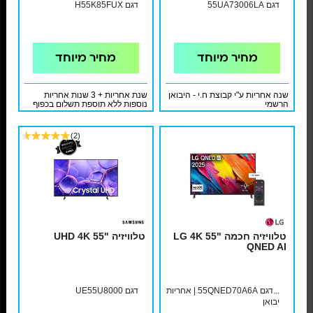
דגם 55UA73006LA
דגם H55K85FUX
מחיר מיוחד
מחיר מיוחד
שנה אחריות ע"י קבוצת ח.י - היבואן
שנת אחריות + 3 שנות אחריות
הרשמי
נוספות ללא תוספת תשלום בכפוף
לתעודת אחריות ולתקנון
(2)
טלוויזיה חכמה "55 LG 4K
טלוויזיה "55 UHD 4K
QNED AI
...דגם 55QNED70A6A | אחריות
דגם UE55U8000
יבואן