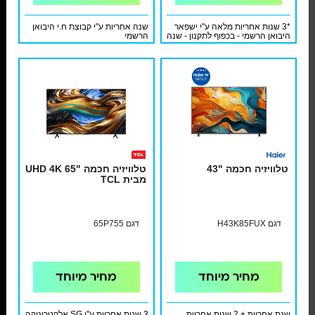
*3 שנות אחריות מלאה ע"י ישפאר
שנה אחריות ע"י קבוצת ח.י היבואן
היבואן הרשמי - בכפוף לתקנון - שנה
הרשמי
אחריות מלאה + 2 שנות אחריות
מלאה נוספות והתקנת קיר בסיסית
כולל מתקן בתוספת 199 ₪ בלבד
טלוויזיה חכמה "43
טלוויזיה חכמה "65 UHD 4K
מבית TCL
דגם H43K85FUX
דגם 65P755
מחיר מיוחד
מחיר מיוחד
שנת אחריות + 2 שנות אחריות
3 שנות אחריות ע"י SG אלקטרוניקה