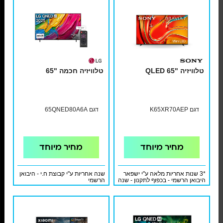
טלוויזיה "65 QLED
טלוויזיה חכמה "65
דגם K65XR70AEP
דגם 65QNED80A6A
מחיר מיוחד
מחיר מיוחד
*3 שנות אחריות מלאה ע"י ישפאר
שנה אחריות ע"י קבוצת ח.י - היבואן
היבואן הרשמי - בכפוף לתקנון - שנה
הרשמי
אחריות מלאה + 2 שנות אחריות
מלאה נוספות והתקנת קיר בסיסית
כולל מתקן בתוספת 199 ₪ בלבד