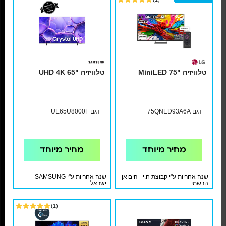
טלוויזיה "MiniLED 75
טלוויזיה "65 UHD 4K
דגם 75QNED93A6A
דגם UE65U8000F
מחיר מיוחד
מחיר מיוחד
שנה אחריות ע"י קבוצת ח.י - היבואן
שנה אחריות ע"י SAMSUNG
הרשמי
ישראל
(1)