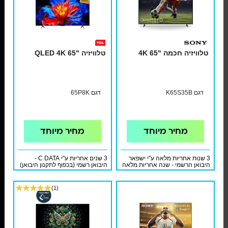
טלוויזיה חכמה "65 4K
טלוויזיה "65 QLED 4K
דגם K65S35B
דגם 65P8K
מחיר מיוחד
מחיר מיוחד
3 שנות אחריות מלאה ע"י ישפאר
3 שנים אחריות ע"י C DATA -
היבואן הרשמי - שנה אחריות מלאה
היבואן רשמי (בכפוף לתקנון היבואן)
+ 2 שנות אחריות מלאה נוספות
והתקנת קיר בסיסית כולל מתקן
בתוספת 199 ₪ בלבד.בתשלום מול
(1)
השירות ובכפוף לתקנון