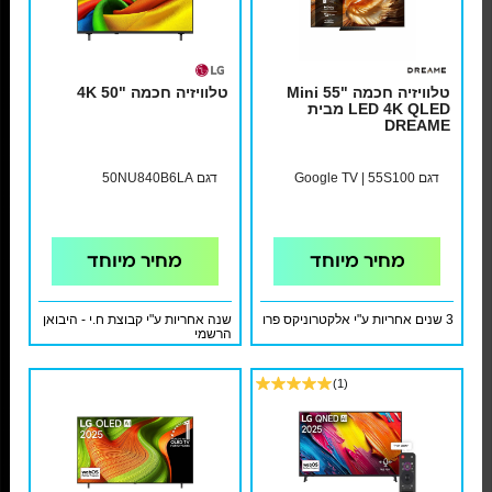
טלוויזיה חכמה "55 Mini
טלוויזיה חכמה "4K 50
LED 4K QLED מבית
DREAME
דגם Google TV | 55S100
דגם 50NU840B6LA
מחיר מיוחד
מחיר מיוחד
3 שנים אחריות ע"י אלקטרוניקס פרו
שנה אחריות ע"י קבוצת ח.י - היבואן
הרשמי
(1)