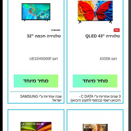
טלוויזיה "43 QLED
טלוויזיה חכמה "32
דגם 43S5K
דגם UE32H5000F
מחיר מיוחד
מחיר מיוחד
3 שנים אחריות ע"י C DATA -
שנה אחריות ע"י SAMSUNG
היבואן רשמי (בכפוף לתקנון היבואן)
ישראל