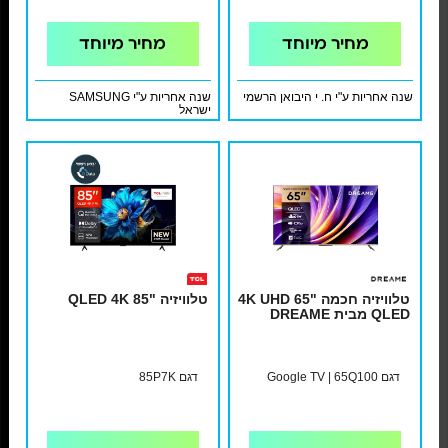
מחיר מיוחד
מחיר מיוחד
שנה אחריות ע"י ח. י היבואן הרשמי
שנה אחריות ע"י SAMSUNG
ישראל
טלוויזיה חכמה "65 4K UHD
טלוויזיה "85 QLED 4K
QLED מבית DREAME
דגם Google TV | 65Q100
דגם 85P7K