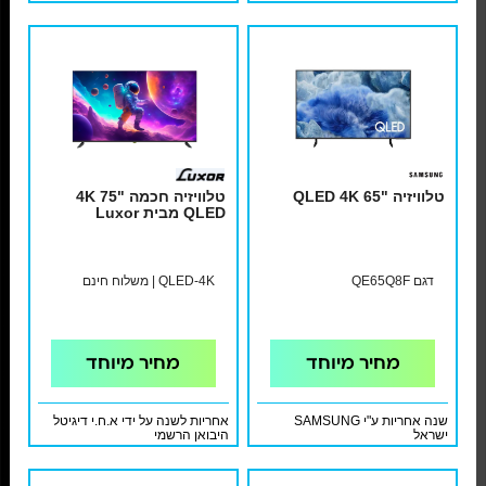
+ 2 שנות אחריות מלאה נוספות
והתקנת קיר בסיסית כולל מתקן
בתוספת 199 ₪ בלבד.בתשלום מול
השירות ובכפוף לתקנון
טלוויזיה "65 QLED 4K
טלוויזיה חכמה "75 4K
QLED מבית Luxor
דגם QE65Q8F
QLED-4K | משלוח חינם
מחיר מיוחד
מחיר מיוחד
שנה אחריות ע"י SAMSUNG
אחריות לשנה על ידי א.ח.י דיגיטל
ישראל
היבואן הרשמי