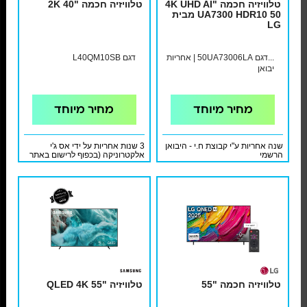
טלוויזיה חכמה "4K UHD AI
טלוויזיה חכמה "40 2K
UA7300 HDR10 50 מבית
LG
...דגם 50UA73006LA | אחריות
דגם L40QM10SB
יבואן
מחיר מיוחד
מחיר מיוחד
שנה אחריות ע"י קבוצת ח.י - היבואן
3 שנות אחריות על ידי אס ג'י
הרשמי
אלקטרוניקה (בכפוף לרישום באתר
היבואן)
טלוויזיה חכמה "55
טלוויזיה "55 QLED 4K