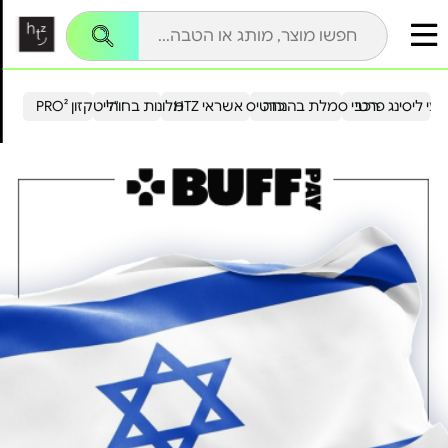
עי ליסינג פרטי
רכבי סמלת בהנחה
כרטיס אשראי HTZ
מלונות בחו"ל
הייטקזון PRO²