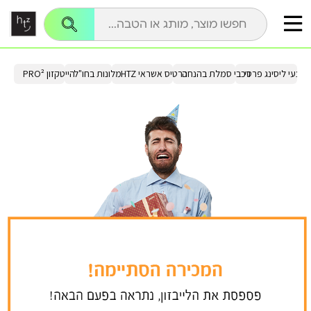
בצעי ליסינג פרטי
רכבי סמלת בהנחה
כרטיס אשראי HTZ
מלונות בחו"ל
הייטקזון PRO²