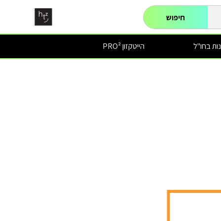
חיפוש
ות בחו"ל
הייטקזון PRO²