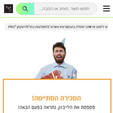
בצעי ליסינג פרטי
רכבי סמלת בהנחה
כרטיס אשראי HTZ
מלונות בחו"ל
הייטקזון PRO²