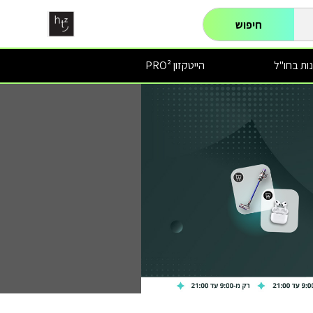
חיפוש
ות בחו"ל
הייטקזון PRO²