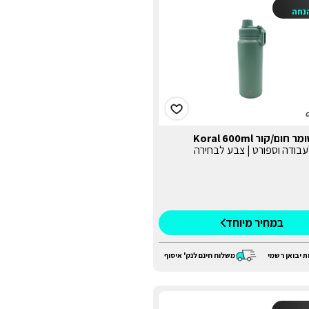
נחה
ום/קור Koral 600ml
עבודה וספורט | צבע לבחירה
במחיר מיוחד
ת יבואן רשמי
משלוח חינם לנק' איסוף