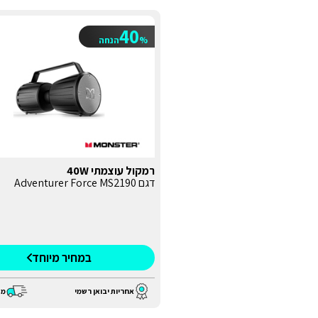
40
%
הנחה
רמקול עוצמתי 40W
דגם Adventurer Force MS2190
במחיר מיוחד
אחריות יבואן רשמי
מש