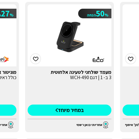
27
50
%
הנחה
%
ה
מעמד שולחני לטעינה אלחוטית
מוניטור 
3 ב- 1 | דגם WCH-490
כולל ראי
במחיר מיוחד
נק' איסוף
אחריות יבואן רשמי
אחריו