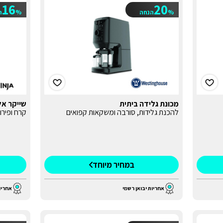
16
20
%
הנחה
%
ה
מכונת גלידה ביתית
שייקר אלחוטי 
להכנת גלידות, סורבה ומשקאות קפואים
קרח ופירו
במחיר מיוחד
אחריות יבואן רשמי
אחריו