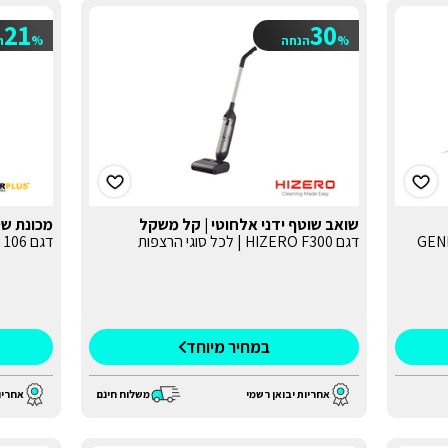
21
30
%
הנחה
%
ה
שואב שוטף ידני אלחוטי | קל משקל
מכונת שטיפה
דגם HIZERO F300 | לכל סוגי הרצפות
דגם 106 POWXG90504 | 170 BAR
במחיר מיוחד
אחריות יבואן רשמי
אחריו
משלוח חינם