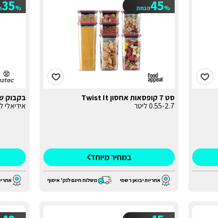
35
45
%
הנחה
%
ה
סט 7 קופסאות אחסון Twist It
בקבוק שומר ח
0.55-2.7 ליטר
אידיאלי ל
במחיר מיוחד
אחריות יבואן רשמי
משלוח חינם לנק' איסוף
אחריו