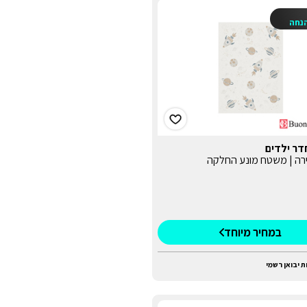
נחה
דר ילדים
רה | משטח מונע החלקה
במחיר מיוחד
ת יבואן רשמי