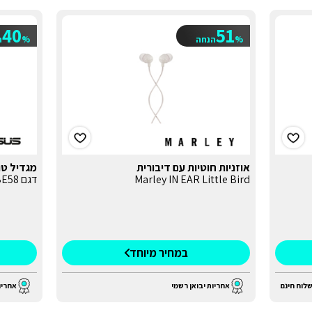
40
51
%
הנחה
%
ה
אוזניות חוטיות עם דיבורית
מגדיל טווח 
Marley IN EAR Little Bird
דגם RP-BE58
במחיר מיוחד
אחריות יבואן רשמי
אחריו
לוח חינם