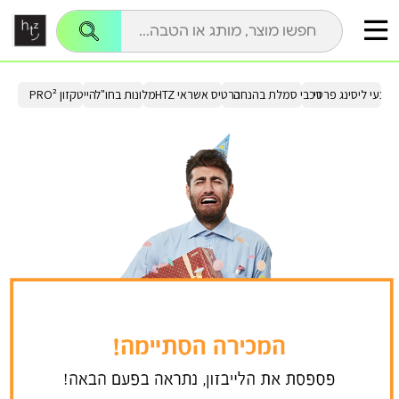
בצעי ליסינג פרטי
רכבי סמלת בהנחה
כרטיס אשראי HTZ
מלונות בחו"ל
הייטקזון PRO²