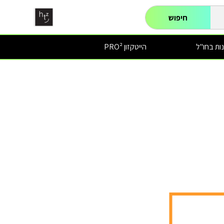
חיפוש
ות בחו"ל
הייטקזון PRO²