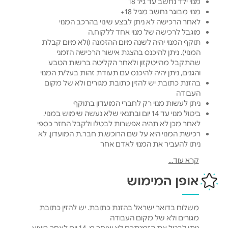
מנוי ילד נחשב עד גיל 18
מנוי מבוגר נחשב מגיל 18+
לאחר הרכישה לא ניתן לבצע שינוי בהרכב המנוי
מוגבל לרכישה של מנוי אחד ללקוח.ה
תוקף המנוי יהיה לשנה מיום ההזמנה (ולא מיום קבלת
המנוי). ניתן להיכנס בהצגת אישור הרכישה הזמני
שהתקבל מהייטקזון ולאחר הקליטה ברשות הטבע
והגנים, ניתן יהיה להיכנס עם תעודת זהות בעל/ת המנוי
בהזנת כתובת יש להזין כתובת מגורים ולא של מקום
העבודה
ניתן לעשות מנוי רק לחברי המועדון בתוקף
ביטול מנוי עד 14 יום ובתנאי שלא נעשה שימוש במנוי.
לאחר מכן לא תהיה אפשרות לבטלו ולקבל החזר כספי
רכישת המנוי היא על שם הרוכש.ת חבר.ת המועדון, לא
ניתן להעביר את המנוי לאדם אחר
המנוי נכנס לתוקפו מיום הרכישה
קרא עוד...
אופן המימוש
משלוח בדואר ישראל בהזנת כתובת. יש להזין כתובת
מגורים ולא של מקום העבודה