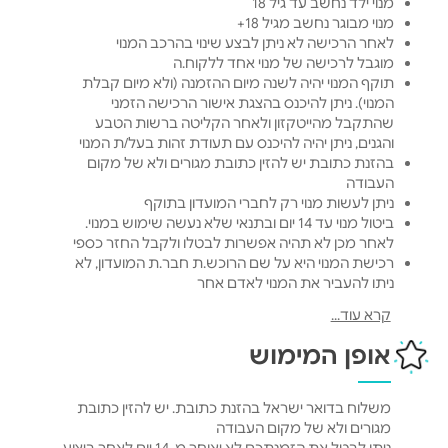
מנוי ילד נחשב עד גיל 18
מנוי מבוגר נחשב מגיל 18+
לאחר הרכישה לא ניתן לבצע שינוי בהרכב המנוי
מוגבל לרכישה של מנוי אחד ללקוח.ה
תוקף המנוי יהיה לשנה מיום ההזמנה (ולא מיום קבלת
המנוי). ניתן להיכנס בהצגת אישור הרכישה הזמני
שהתקבל מהייטקזון ולאחר הקליטה ברשות הטבע
והגנים, ניתן יהיה להיכנס עם תעודת זהות בעל/ת המנוי
בהזנת כתובת יש להזין כתובת מגורים ולא של מקום
העבודה
ניתן לעשות מנוי רק לחברי המועדון בתוקף
ביטול מנוי עד 14 יום ובתנאי שלא נעשה שימוש במנוי.
לאחר מכן לא תהיה אפשרות לבטלו ולקבל החזר כספי
רכישת המנוי היא על שם הרוכש.ת חבר.ת המועדון, לא
ניתן להעביר את המנוי לאדם אחר
המנוי נכנס לתוקפו מיום הרכישה
קרא עוד...
אופן המימוש
משלוח בדואר ישראל בהזנת כתובת. יש להזין כתובת
מגורים ולא של מקום העבודה