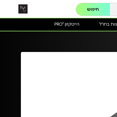
חיפוש
ות בחו"ל
הייטקזון PRO²