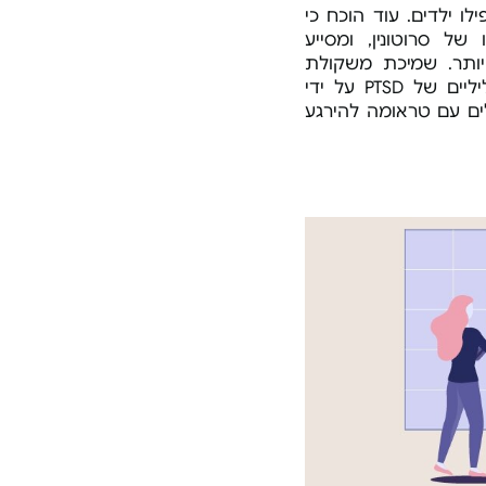
הגודל מ
ו ילדים. עוד הוכח כי
כדוריות
השמיכה.
ל סרוטונין, ומסייע
שמיכה 
ותר. שמיכת משקולת
ובאיכות
הצליחה לטפל בכמה מהתסמינים השליליים של PTSD על ידי
ים עם טראומה להירגע
יעל
קניתי א
טוב וזה
להתעורר
השמיכה 
ציפה ב
מוצר מע
Jack
5 שמיכות סך הכל הוזמן, אומר הכלHTZX
מוצר מע