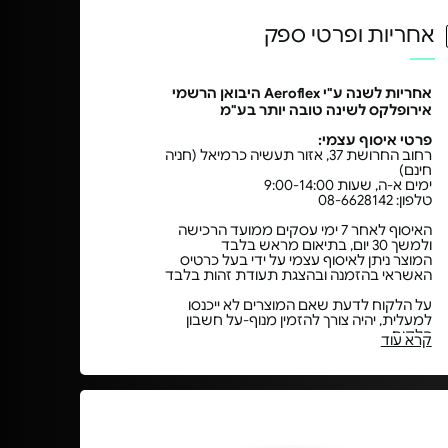
אחריות ופרטי ספק
אחריות לשנה ע"י Aeroflex היבואן הרשמי
אירופלקס לשינה טובה יותר בע"מ
פרטי איסוף עצמי:
רחוב החרושת 37, אזור תעשיה כרמיאל (חניה
חינם)
ימים א-ה, שעות 9:00-14:00
טלפון: 08-6628142
האיסוף לאחר 7 ימי עסקים ממועד הרכישה
ולמשך 30 יום, בתיאום מראש בלבד
המוצר ניתן לאיסוף עצמי על ידי בעל כרטיס
האשראי בהזמנה ובהצגת תעודת זהות בלבד
על הלקוח לדעת שאם המוצרים לא ייכנסו
למעלית, יהיה צורך להזמין מנוף-על חשבון
הלקוח,
קרא עוד
למרות שאנחנו נוכל לעזור בהזמנתו, התשלום
יעשה ע"י הלקוח למנופאי.
במקרים בהם אין גישה למנוף, או שמדובר
במזרן, המוצרים יעלו במדרגות בהתאם
למחירון 45 ש"ח לכל קומה החל מקומה 4,
כאשר אם יש עמודים הדבר נחשב כקומה.