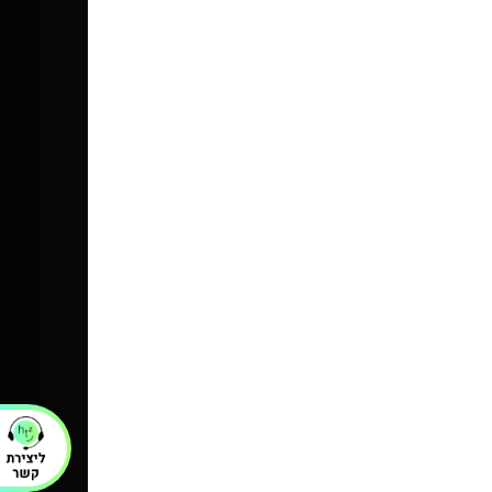
וזר. הבד לא רך, קשיח ולא כזה נעים על העור.
 הזכוכית תפורות לא טוב ומתפזרות בתוך
 והן זזות לכל עבר, מרגיש כמו רעשן. יש לי
נוספת שרכשתי בחול, שהיתה זולה בהרבה
 פי כמה
30/07/2026
ת השמיכה לעזור לבת שלי לישון יותר
 עזר - גם להרדם מהר יותר וגם
 פחות בלילה.
מגיעה ללא ציפה, אז שימו לב שאתם מזמינים
נפרד
ולה ומומלץ בחום
04/01/2026
ולה ומומלץ בחום