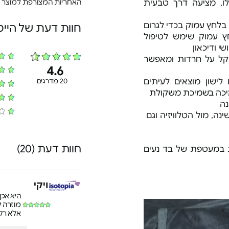
האחריות המצורפת למוצר
יבוק כבדה השוקלת כ- 7 קילו, מציעה דרך טבעית
בלחץ עמוק בכדי לגרום
חוות דעת של היי
ץ עמוק שימש לטיפול
י ודיכאון
קל על חרדות ומאפשר
4.6
ישון מוצאים לעיתים
20 מדרגים
יכה בשמיכת משקולת
נה
120 ומתאימה לשינה, מול הטלוויזיה וגם
חוות דעת (20)
ית במעטפת של בד נעים
ויקי
היא אכן
מוזרה ק
אלא רק 