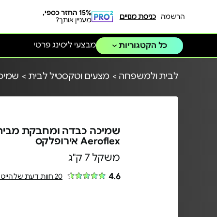
15% החזר כספי,
הרשמה
כניסת מנויים
מעניין אותך?
מבצעי ליסינג פרטי
כל הקטגוריות
לבית ולמשפחה >
מצעים וטקסטיל לבית >
שמיכו
שמיכה כבדה ומחבקת מבית
Aeroflex אירופלקס
משקל 7 ק"ג
4.6
20 חוות דעת של הייטקיסטים