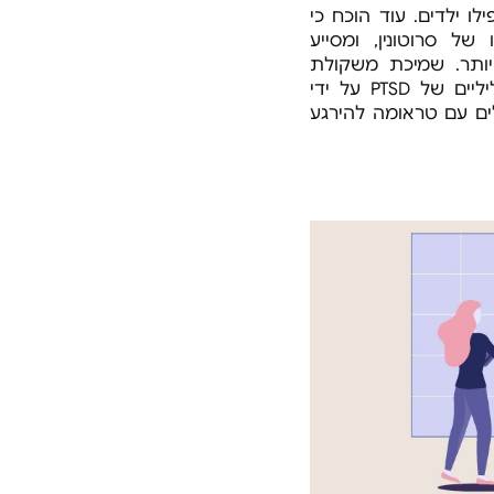
הגודל מ
ו ילדים. עוד הוכח כי
כדוריות
השמיכה.
ל סרוטונין, ומסייע
שמיכה 
ותר. שמיכת משקולת
ובאיכות
הצליחה לטפל בכמה מהתסמינים השליליים של PTSD על ידי
ים עם טראומה להירגע
יעל
קניתי א
טוב וזה
להתעורר
השמיכה 
ציפה ב
מוצר מע
Jack
5 שמיכות סך הכל הוזמן, אומר הכלHTZX
מוצר מע