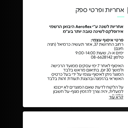
אחריות ופרטי ספק
אחריות לשנה ע"י Aeroflex היבואן הרשמי
אירופלקס לשינה טובה יותר בע"מ
פרטי איסוף עצמי:
רחוב החרושת 37, אזור תעשיה כרמיאל (חניה
חינם)
ימים א-ה, שעות 9:00-14:00
טלפון: 08-6628142
האיסוף לאחר 7 ימי עסקים ממועד הרכישה
ולמשך 30 יום, בתיאום מראש בלבד
המוצר ניתן לאיסוף עצמי על ידי בעל כרטיס
האשראי בהזמנה ובהצגת תעודת זהות בלבד
על הלקוח לדעת שאם המוצרים לא ייכנסו
למעלית, יהיה צורך להזמין מנוף-על חשבון
הלקוח,
קרא עוד
למרות שאנחנו נוכל לעזור בהזמנתו, התשלום
יעשה ע"י הלקוח למנופאי.
במקרים בהם אין גישה למנוף, או שמדובר
במזרן, המוצרים יעלו במדרגות בהתאם
למחירון 45 ש"ח לכל קומה החל מקומה 4,
כאשר אם יש עמודים הדבר נחשב כקומה.