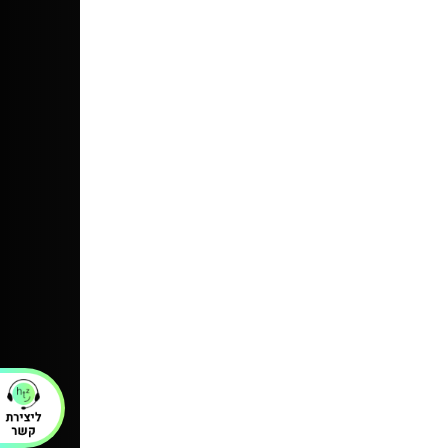
וזר. הבד לא רך, קשיח ולא כזה נעים על העור.
 הזכוכית תפורות לא טוב ומתפזרות בתוך
 והן זזות לכל עבר, מרגיש כמו רעשן. יש לי
נוספת שרכשתי בחול, שהיתה זולה בהרבה
 פי כמה
30/07/2026
ת השמיכה לעזור לבת שלי לישון יותר
 עזר - גם להרדם מהר יותר וגם
 פחות בלילה.
מגיעה ללא ציפה, אז שימו לב שאתם מזמינים
נפרד
ולה ומומלץ בחום
04/01/2026
ולה ומומלץ בחום