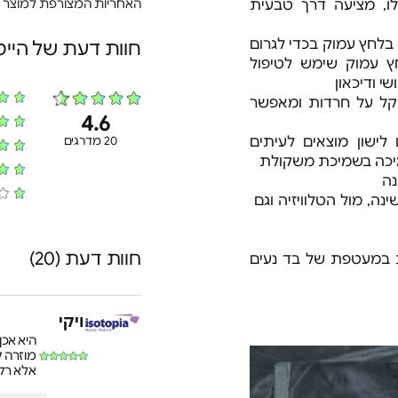
האחריות המצורפת למוצר
יבוק כבדה השוקלת כ- 7 קילו, מציעה דרך טבעית
בלחץ עמוק בכדי לגרום
חוות דעת של היי
ץ עמוק שימש לטיפול
י ודיכאון
קל על חרדות ומאפשר
4.6
ישון מוצאים לעיתים
20 מדרגים
יכה בשמיכת משקולת
נה
120 ומתאימה לשינה, מול הטלוויזיה וגם
חוות דעת (20)
ית במעטפת של בד נעים
ויקי
היא אכן
מוזרה ק
אלא רק 