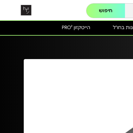
חיפוש
ות בחו"ל
הייטקזון PRO²