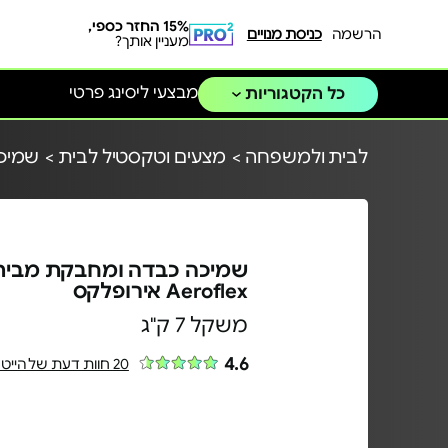
15% החזר כספי,
הרשמה
כניסת מנויים
מעניין אותך?
מבצעי ליסינג פרטי
כל הקטגוריות
לבית ולמשפחה >
מצעים וטקסטיל לבית >
שמיכו
שמיכה כבדה ומחבקת מבית
Aeroflex אירופלקס
משקל 7 ק"ג
4.6
20 חוות דעת של הייטקיסטים