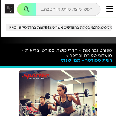
עי ליסינג פרטי
רכבי סמלת בהנחה
כרטיס אשראי HTZ
מלונות בחו"ל
הייטקזון PRO²
ספורט ובריאות >
חדרי כושר, ספורט ובריאות >
מועדוני ספורט ובריכה >
רשת ספורטר - מנוי שנתי