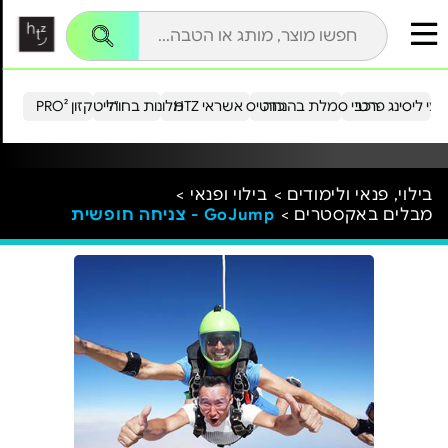
עי ליסינג פרטי
רכבי סמלת בהנחה
כרטיס אשראי HTZ
מלונות בחו"ל
הייטקזון PRO²
בילוי, פנאי ולימודים >
בילוי ופנאי >
מבלים באקסטרים >
GoJump - צניחה חופשית