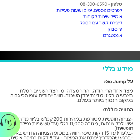
טלפון -
08-300-6590
לפרטים נוספים, ימים ושעות פעילות
אימייל שירות לקוחות
ליצירת קשר עם הספק
פייסבוק
אינסטגרם
מידע כללי
על Go Jump:
מצד אחד הרי יהודה, והר המצדה ומן הצד השני ים המלח
בצבעי טורקיז ומדינת ירדן השכנה. חוויה ייחודית עופו הכי גבוה
במקום הנמוך ביותר בעולם.
החוויה כוללת:
-צניחה חופשית מטורפת במהירות 200 קמ"ש בליווי מדריך
אישי לכל צונח/ת, מגובה 11,000 רגל! (עד 50 שניות נפילה
חופשית!)
-בלעדי! עד 15 דקות טיסה חוויה במטוס הצניחה החדיש בארץ.
-ברגע שהמדריך יפתח את המצנח - עד 8 דקות רחיפה איטית,