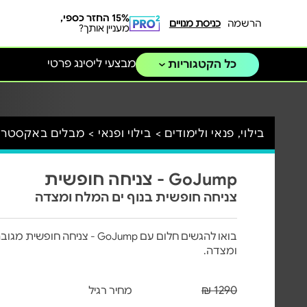
15% החזר כספי,
הרשמה
כניסת מנויים
מעניין אותך?
מבצעי ליסינג פרטי
כל הקטגוריות
בילוי, פנאי ולימודים >
בילוי ופנאי >
מבלים באקסטרי
GoJump - צניחה חופשית
צניחה חופשית בנוף ים המלח ומצדה
ומצדה.
1290 ₪
מחיר רגיל