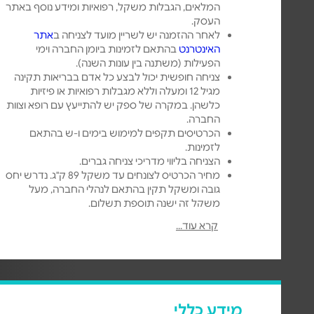
המלאים, הגבלות משקל, רפואיות ומידע נוסף באתר
העסק.
לאחר ההזמנה יש לשריין מועד לצניחה ב
אתר
האינטרנט
בהתאם לזמינות ביומן החברה וימי
הפעילות (משתנה בין עונות השנה).
צניחה חופשית יכול לבצע כל אדם בבריאות תקינה
מגיל 12 ומעלה וללא מגבלות רפואיות או פיזיות
כלשהן. במקרה של ספק יש להתייעץ עם רופא וצוות
החברה.
הכרטיסים תקפים למימוש בימים ו-ש בהתאם
לזמינות.
הצניחה בליווי מדריכי צניחה גברים.
מחיר הכרטיס לצונחים עד משקל 89 ק"ג. נדרש יחס
גובה ומשקל תקין בהתאם לנהלי החברה, מעל
משקל זה ישנה תוספת תשלום.
קיום הפעילות מותנה באישור חיל האויר, רשויות
קרא עוד...
התעופה, ומזג אויר סביר.
מידע כללי