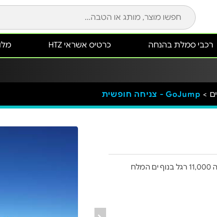
רכבי סמלת בהנחה
כרטיס אשראי HTZ
מלונ
ם >
GoJump - צניחה חופשית
בואו להגשים חלום עם GoJump - צניחה חופשית מגובה 11,000 רגל בנוף ים המלח