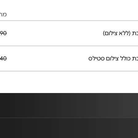
מחי
90 ₪
40 ₪