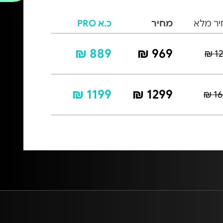
ר מלא
מחיר
כ.א PRO
889 ₪
969 ₪
12
1199 ₪
1299 ₪
16