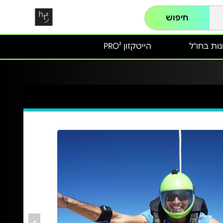
חיפוש
ות בחו"ל
הייטקזון PRO²