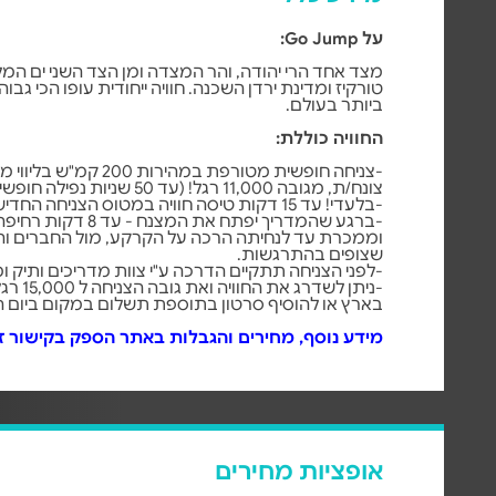
על Go Jump:
מצד אחד הרי יהודה, והר המצדה ומן הצד השני ים המ
טורקיז ומדינת ירדן השכנה. חוויה ייחודית עופו הכי גב
ביותר בעולם.
החוויה כוללת:
-צניחה חופשית מטורפת במהירות 0
צונח/ת, מגובה 11,000 רגל! (עד 50 שניות נפילה חופשית!)
-בלעדי! עד 15 דקות טיסה חוויה במטוס הצניחה החדיש בארץ.
-ברגע שהמדריך יפתח את המצנ
וממכרת עד לנחיתה הרכה על הקרקע, מול החברים 
שצופים בהתרגשות.
-לפני הצניחה תתקיים הדרכה ע"י צוות מדריכים ותיק ו
-ניתן לשדרג את
בארץ או להוסיף סרטון בתוספת תשלום במקום ביום ה
מידע נוסף, מחירים והגבלות באתר הספק בקישור ז
אופציות מחירים