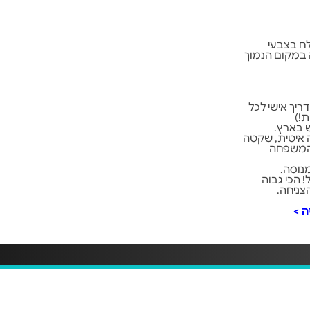
לח בצבעי
וה במקום הנמוך
20 קמ"ש בליווי מדריך אישי לכל
ח - עד 8 דקות רחיפה איטית, שקטה
והמשפחה
מנוסה.
 החוויה ואת גובה הצניחה ל 15,000 רגל! הכי גבוה
צניחה.
ה
>