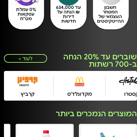
חשבון
עד 634,000
0% עמלת
המסחר
₪ הנחה על
עסקאות
העצמאי של
דירות
מט"ח
ההייטקיסטים
חדשות
שוברים עד 20% הנחה
לעוד >
ב-700 רשתות
קסטרו
מקדונלד'ס
קרביץ
המוצרים הנמכרים ביותר