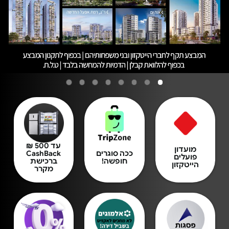
עד 500 ₪
מועדון
ככה סוגרים
CashBack
פועלים
חופשה!
ברכישת
הייטקזון
מקרר