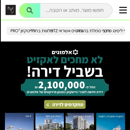
עי ליסינג פרטי
רכבי סמלת בהנחה
כרטיס אשראי HTZ
מלונות בחו"ל
הייטקזון PRO²