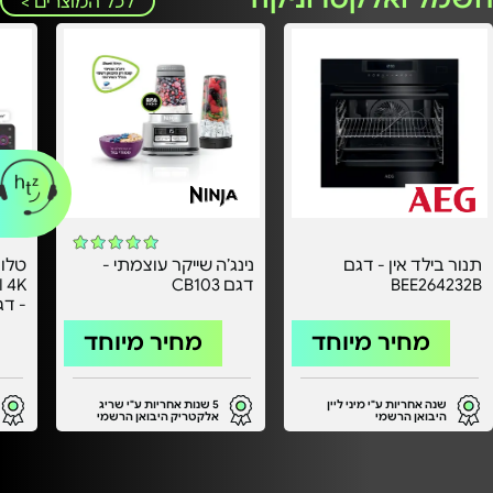
לכל המוצרים >
תנור בילד אין - דגם
נינג’ה שייקר עוצמתי -
BEE264232B
דגם CB103
אחרי
מחיר מיוחד
מחיר מיוחד
שנה אחריות ע"י מיני ליין
5 שנות אחריות ע"י שריג
היבואן הרשמי
אלקטריק היבואן הרשמי