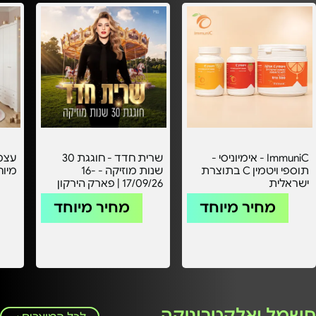
ImmuniC - אימיוניסי -
שרית חדד - חוגגת 30
תוספי ויטמין C בתוצרת
שנות מוזיקה - 16-
מיוחד 
ישראלית
17/09/26 | פארק הירקון
מחיר מיוחד
מחיר מיוחד
חשמל ואלקטרוניקה