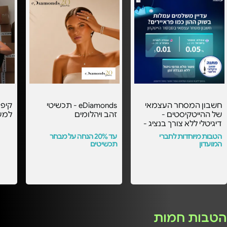
חשבון המסחר העצמאי
eDiamonds - תכשיטי
קיפו
של ההייטקיסטים -
זהב ויהלומים
למע
דיגיטלי ללא צורך בנציג -
עם העמלות הכי
הטבות מיוחדות לחברי
עד 20% הנחה על מבחר
משתלמות בסבסוד
המועדון
תכשיטים
הייטקזון! -
הטבות חמות