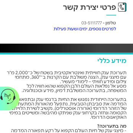
פרטי יצירת קשר
טלפון -
03-5111777
לפרטים נוספים, ימים ושעות פעילות
מידע כללי
תערוכת ענק חווייתית ואינטראקטיבית בשטח של כ־2,000 מ"ר
עם מיצגי ענק, הצגה משולבת עם הקרנות ב־360°, מתחמי
צילום ומידע חוויתי – לימודי מעשיר.
מסע אל נפלאות העולם הלבן הקפוא שהוא חוויה לכל
המשפחה, בתערוכה המשלבת דמיון, מידע וטכנולוגיה.
בתערוכה הייחודית נפגוש את החיות בדגמי ענק ובתפאורה
המדמה את סביבתן הטבעית, נתפעל מהאורות המתעתעים
של הזוהר הדרומי (אורורה אוסטרליס), נקשיב לשירת הלוייתנים
הקסומה ונחזה בקרחוני ענק שניתקו מהיבשה ומשייטים במימי
האוקיאנוס הדרומי.
מה בתערוכה?
- מיצגי ענק של חיות העולם הקפוא על רקע תפאורה המדמה