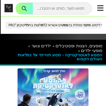
עי ליסינג פרטי
רכבי סמלת בהנחה
כרטיס אשראי HTZ
מלונות בחו"ל
הייטקזון PRO²
מופעים, הצגות ופסטיבלים >
ילדים ונוער >
מופעי ילדים >
המסע לאנטרקטיקה - מסע חווייתי אל נפלאות
העולם הקפוא