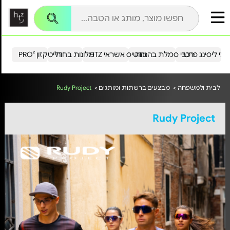
עי ליסינג פרטי
רכבי סמלת בהנחה
כרטיס אשראי HTZ
מלונות בחו"ל
הייטקזון PRO²
לבית ולמשפחה >
מבצעים ברשתות ומותגים >
Rudy Project
Rudy Project