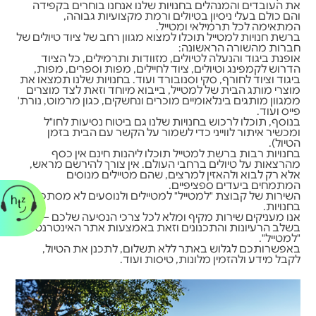
את העובדים והמנהלים בחנויות שלנו אנחנו בוחרים בקפידה
והם כולם בעלי ניסיון בטיולים ורמת מקצועיות גבוהה,
המתאימה לכל תרמילאי ומטייל.
ברשת חנויות למטייל תוכלו למצוא מגוון רחב של ציוד טיולים של
חברות מהשורה הראשונה:
אופנת ביגוד והנעלה לטיולים, מזוודות ותרמילים, כל הציוד
הדרוש לקמפינג וטיולים, ציוד לחיילים, מפות וספרים, מפות,
ביגוד וציוד לחורף, סקי וסנובורד ועוד. בחנויות שלנו תמצאו את
מוצרי מותג הבית של למטייל, בייבוא מיוחד וזאת לצד מוצרים
ממגוון מותגים בינלאומיים מוכרים ונחשקים, כגון מרמוט, נורת'
פייס ועוד.
בנוסף, תוכלו לרכוש בחנויות שלנו גם ביטוח נסיעות לחו"ל
ומכשיר איתור לווייני כדי לשמור על הקשר עם הבית בזמן
הטיול).
בחנויות רבות ברשת למטייל תוכלו ליהנות חינם אין כסף
מהרצאות על טיולים ברחבי העולם. אין צורך להירשם מראש,
אלא רק לבוא ולהאזין למרצים, שהם מטיילים מנוסים
המתמחים ביעדים ספציפיים.
השירות של קבוצת "למטייל" למטיילים ולנוסעים לא מסתכם
בחנויות.
אנו מעניקים שירות מקיף ומלא לכל צרכי הנסיעה שלכם – כבר
בשלב הרעיונות והתכנונים וזאת באמצעות אתר האינטרנט של
"למטייל".
באפשרותכם לגלוש באתר ללא תשלום, לתכנן את הטיול,
לקבל מידע ולהזמין מלונות, טיסות ועוד.