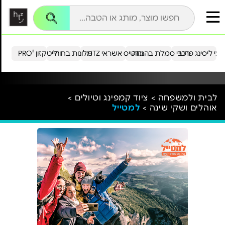
עי ליסינג פרטי
רכבי סמלת בהנחה
כרטיס אשראי HTZ
מלונות בחו"ל
הייטקזון PRO²
לבית ולמשפחה >
ציוד קמפינג וטיולים >
אוהלים ושקי שינה >
למטייל