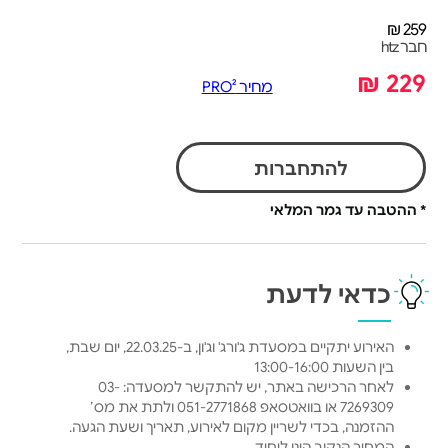
259 ₪
חבר htz
229 ₪
מחיר PRO²
להתחברות
* ההטבה עד גמר המלאי
כדאי לדעת
האירוע יתקיים במסעדת ג'ורג' וג'ון, ב-22.03.25, יום שבת,
בין השעות 13:00-16:00
לאחר הרכישה באתר, יש להתקשר למסעדה: 03-
7269309 או בוואטסאפ 051-2771868 ולתת את מס׳
ההזמנה, בכדי לשריין מקום לאירוע, תאריך ושעת הגעה.
המחיר הנקוב הינו ליחיד.