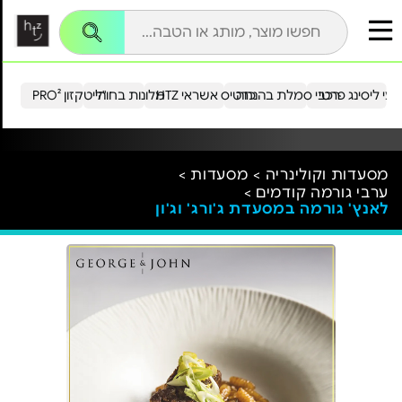
עי ליסינג פרטי
רכבי סמלת בהנחה
כרטיס אשראי HTZ
מלונות בחו"ל
הייטקזון PRO²
מסעדות וקולינריה >
מסעדות >
ערבי גורמה קודמים >
לאנץ' גורמה במסעדת ג'ורג' וג'ון