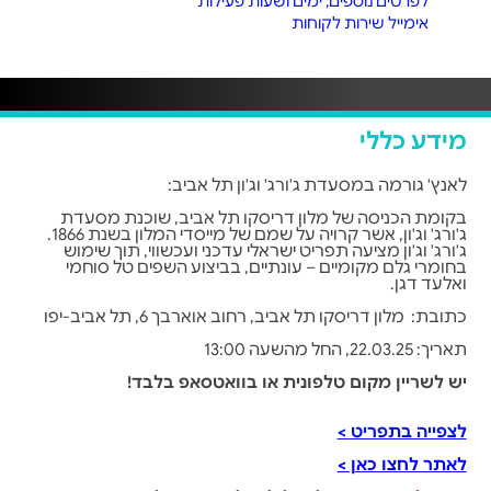
לפרטים נוספים, ימים ושעות פעילות
אימייל שירות לקוחות
מידע כללי
לאנץ' גורמה במסעדת ג'ורג' וג'ון תל אביב:
בקומת הכניסה של מלון דריסקו תל אביב, שוכנת מסעדת
ג'ורג' וג'ון, אשר קרויה על שמם של מייסדי המלון בשנת 1866.
ג'ורג' וג'ון מציעה תפריט ישראלי עדכני ועכשווי, תוך שימוש
בחומרי גלם מקומיים – עונתיים, בביצוע השפים טל סוחמי
ואלעד דגן.
כתובת: מלון דריסקו תל אביב, רחוב אוארבך 6, תל אביב-יפו
תאריך: 22.03.25, החל מהשעה 13:00
יש לשריין מקום טלפונית או בוואטסאפ בלבד!
לצפייה בתפריט >
לאתר לחצו כאן >