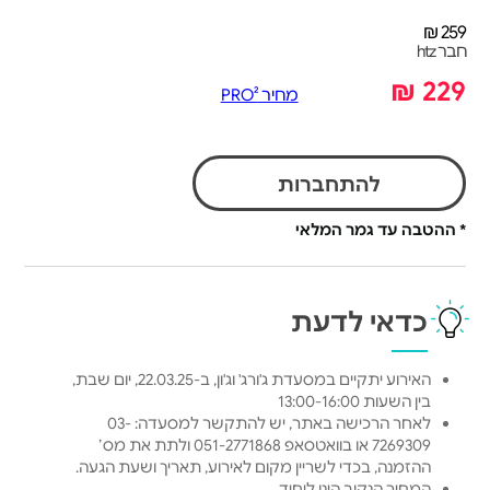
259 ₪
חבר htz
229 ₪
מחיר PRO²
להתחברות
* ההטבה עד גמר המלאי
כדאי לדעת
האירוע יתקיים במסעדת ג'ורג' וג'ון, ב-22.03.25, יום שבת,
בין השעות 13:00-16:00
לאחר הרכישה באתר, יש להתקשר למסעדה: 03-
7269309 או בוואטסאפ 051-2771868 ולתת את מס׳
ההזמנה, בכדי לשריין מקום לאירוע, תאריך ושעת הגעה.
המחיר הנקוב הינו ליחיד.