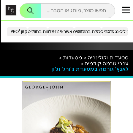
עי ליסינג פרטי
רכבי סמלת בהנחה
כרטיס אשראי HTZ
מלונות בחו"ל
הייטקזון PRO²
מסעדות וקולינריה >
מסעדות >
ערבי גורמה קודמים >
לאנץ' גורמה במסעדת ג'ורג' וג'ון