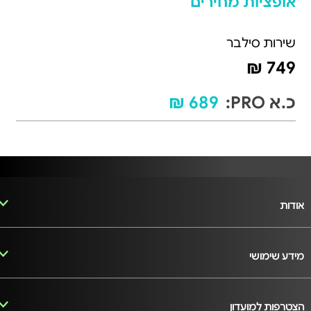
אופציות מחירים
שירות סילבר
749 ₪
כ.א PRO:
689 ₪
אודות
מידע שימושי
הצטרפות למועדון