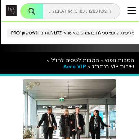
עי ליסינג פרטי
רכבי סמלת בהנחה
כרטיס אשראי HTZ
מלונות בחו"ל
הייטקזון PRO²
הטבות נופש >
הטבות לטסים לחו"ל >
שירות VIP בנתב"ג >
Aero VIP